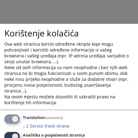
and
and
select
select
a
a
date.
date.
Korištenje kolačića
Press
Press
the
the
Ova web stranica koristi određene skripte koje mogu
question
question
pohranjivati i koristiti određene informacije iz vašeg
mark
mark
browsera i vašeg uređaja (npr. IP adresa uređaja, varijable o
key
key
sesiji unutar browsera, ...).
to
to
Neke od ovih informacija su nam neophodne i bez njih web
get
get
stranica ne bi mogla fukcionisati u svom punom obimu, dok
neke nisu prijeko neophodne a služe za dodatne stvari (npr.
the
the
procjenu nivoa posjećenosti, budućeg usavršavanja
keyboard
keyboard
stranice...).
shortcuts
shortcuts
Na ovom mjestu možete dozvoliti ili uskratiti pravo na
for
for
korištenje tih informacija.
changing
changing
dates.
dates.
Translation
(obavezna)
↓
2
Servisi treće strane
Analitika o posjećenosti stranica