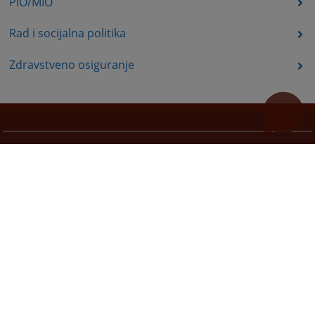
PIO/MIO
Rad i socijalna politika
Zdravstveno osiguranje
Korisne poveznice
Pomoć za korištenje
Mapa stranice
Pravila privatnosti
Redizajn web stranice je finansirala Evropska unija. Za njen sadržaj isključivo je odgovorno
Visoko sudsko i tužilačko vijeće BiH i ona ne odražava nužno stavove Evropske unije.