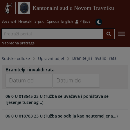
Kantonalni sud u Novom Travniku
Bosanski
Hrvatski
Srpski
Српски
English
Prijava
Napredna pretraga
Branitelji i invalidi rata
Sudske odluke
Upravni odjel
Branitelji i invalidi rata
Navigate
Navigate
06 0 U 018545 23 U (Tužba se uvažava i poništava se
forward
forward
rješenje tuženog ..)
to
to
interact
interact
with
with
06 0 U 018783 23 U (Tužba se odbija kao neutemeljena...)
the
the
calendar
calendar