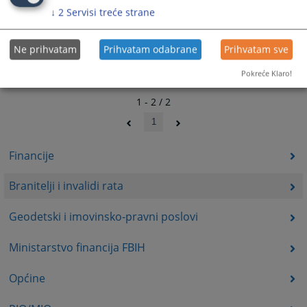
↓
2
Servisi treće strane
Ne prihvatam
Prihvatam odabrane
Prihvatam sve
Pokreće Klaro!
1 - 2 / 2
1
Financije
Branitelji i invalidi rata
Geodetski i imovinsko-pravni poslovi
Ministarstvo financija FBIH
Općine