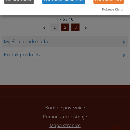
Pokreće Klaro!
1 - 6 / 18
1
2
3
Izvješća o radu suda
Protok predmeta
Korisne poveznice
Pomoć za korištenje
Mapa stranice