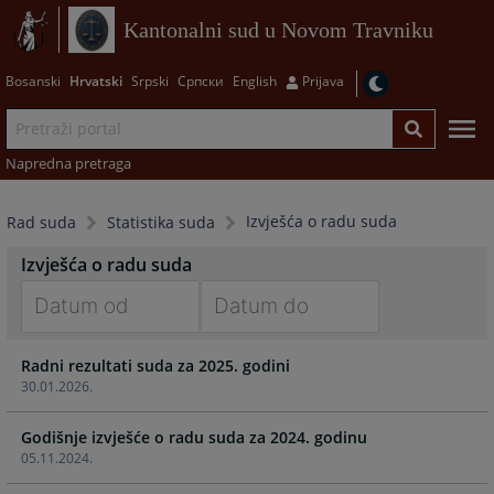
Kantonalni sud u Novom Travniku
Bosanski
Hrvatski
Srpski
Српски
English
Prijava
Napredna pretraga
Izvješća o radu suda
Rad suda
Statistika suda
Izvješća o radu suda
Navigate
Navigate
Radni rezultati suda za 2025. godini
forward
forward
30.01.2026.
to
to
interact
interact
Godišnje izvješće o radu suda za 2024. godinu
with
with
05.11.2024.
the
the
calendar
calendar