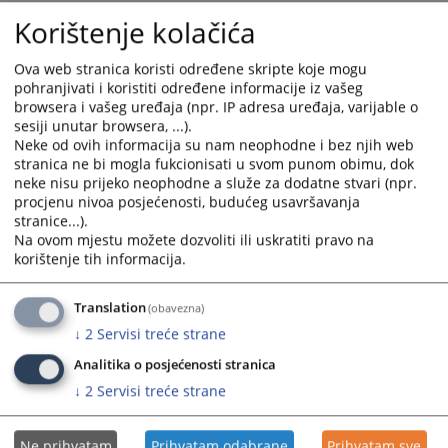
Godišnje izvješće o radu suda za 2023. godinu
and
and
Korištenje kolačića
05.11.2023.
select
select
a
a
Ova web stranica koristi određene skripte koje mogu
Informacija o provođenju planova rješavanja predmeta za
date.
date.
pohranjivati i koristiti određene informacije iz vašeg
sudove sa područja jurisdikcije Kantonalnog suda u Novom
Press
Press
browsera i vašeg uređaja (npr. IP adresa uređaja, varijable o
Travniku za period 1.1.-31.12.2022. g.
sesiji unutar browsera, ...).
the
the
23.01.2023.
Neke od ovih informacija su nam neophodne i bez njih web
question
question
stranica ne bi mogla fukcionisati u svom punom obimu, dok
mark
mark
neke nisu prijeko neophodne a služe za dodatne stvari (npr.
Godišnje izvješće o radu suda za 2022. godinu
key
key
procjenu nivoa posjećenosti, budućeg usavršavanja
23.01.2023.
to
to
stranice...).
get
get
Na ovom mjestu možete dozvoliti ili uskratiti pravo na
Izvješće o poštivanju optimalnih i predvidivih rokova u
the
the
korištenje tih informacija.
Kantonalnom sudu u Novom Travniku za period
keyboard
keyboard
1.1.-31.12.2022. godine
shortcuts
shortcuts
Translation
(obavezna)
20.01.2023.
for
for
↓
2
Servisi treće strane
changing
changing
Analitika o posjećenosti stranica
dates.
dates.
↓
2
Servisi treće strane
Ne prihvatam
Prihvatam odabrane
Prihvatam sve