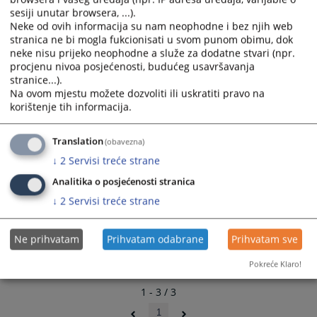
calendar
calendar
sesiji unutar browsera, ...).
Instrukcije za postupanje
and
and
Neke od ovih informacija su nam neophodne i bez njih web
20.02.2026.
stranica ne bi mogla fukcionisati u svom punom obimu, dok
select
select
neke nisu prijeko neophodne a služe za dodatne stvari (npr.
a
a
procjenu nivoa posjećenosti, budućeg usavršavanja
date.
date.
stranice...).
Press
Press
Na ovom mjestu možete dozvoliti ili uskratiti pravo na
the
the
korištenje tih informacija.
question
question
mark
mark
Translation
(obavezna)
key
key
↓
2
Servisi treće strane
to
to
get
get
Analitika o posjećenosti stranica
the
the
↓
2
Servisi treće strane
keyboard
keyboard
shortcuts
shortcuts
Ne prihvatam
Prihvatam odabrane
Prihvatam sve
for
for
changing
changing
Pokreće Klaro!
dates.
dates.
1 - 3 / 3
1