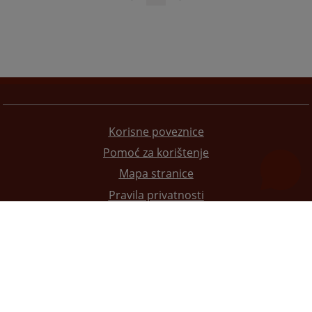
Korisne poveznice
Pomoć za korištenje
Mapa stranice
Pravila privatnosti
Redizajn web stranice je finansirala Evropska unija. Za njen sadržaj isključivo je odgovorno
Visoko sudsko i tužilačko vijeće BiH i ona ne odražava nužno stavove Evropske unije.