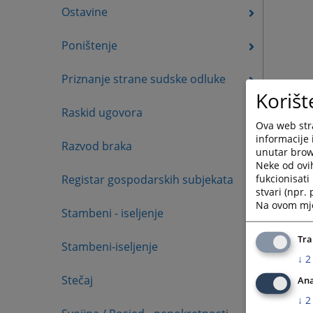
Ostavine
Poništenje
Priznanje strane sudske odluke
Korišt
Raskid ugovora
Ova web stra
informacije 
Razvod braka
unutar brows
Neke od ovi
fukcionisat
Registar gospodarskih subjekata
stvari (npr.
Na ovom mjes
Stambeni - iseljenje
Tra
Stambeni-iseljenje
↓
2
Stečaj
Ana
↓
2