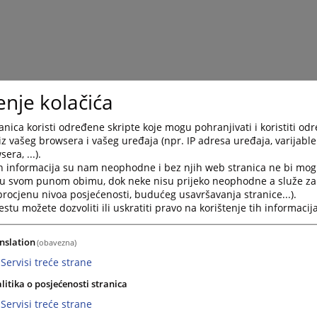
enje kolačića
nica koristi određene skripte koje mogu pohranjivati i koristiti od
iz vašeg browsera i vašeg uređaja (npr. IP adresa uređaja, varijable 
era, ...).
h informacija su nam neophodne i bez njih web stranica ne bi mog
i u svom punom obimu, dok neke nisu prijeko neophodne a služe z
 procjenu nivoa posjećenosti, budućeg usavršavanja stranice...).
tu možete dozvoliti ili uskratiti pravo na korištenje tih informacija
nslation
(obavezna)
Servisi treće strane
litika o posjećenosti stranica
Servisi treće strane