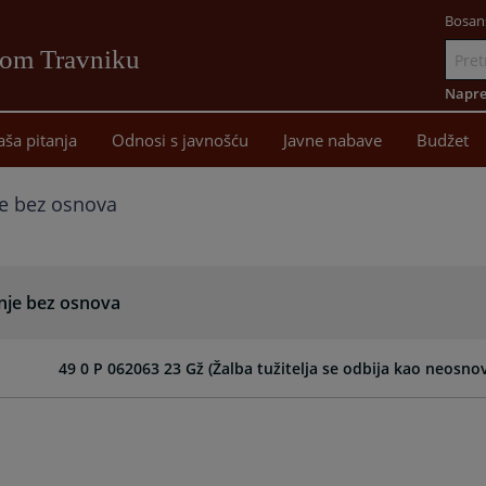
Bosan
vom Travniku
Idi
na
Napre
sadržaj
aša pitanja
Odnosi s javnošću
Javne nabave
Budžet
je bez osnova
anje bez osnova
49 0 P 062063 23 Gž (Žalba tužitelja se odbija kao neosnov