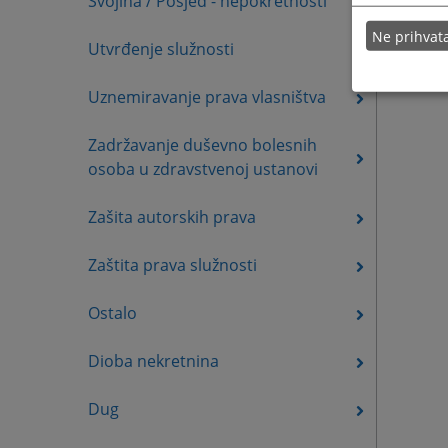
Svojina / Posjed - nepokretnosti
Ne prihva
Utvrđenje služnosti
Uznemiravanje prava vlasništva
Zadržavanje duševno bolesnih
osoba u zdravstvenoj ustanovi
Zašita autorskih prava
Zaštita prava služnosti
Ostalo
Dioba nekretnina
Dug