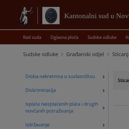
Kantonalni sud u No
Rad suda
Oglasna ploča
Sudske odluke
V
Stican
Sudske odluke
Građanski odjel
Dioba nekretnina u suvlasništvu
Stic
Diskriminacija
Isplata neisplaćenih plata i drugih
novčanih potraživanja
Izdržavanje