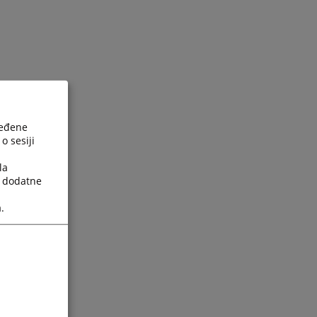
ređene
o sesiji
la
a dodatne
.