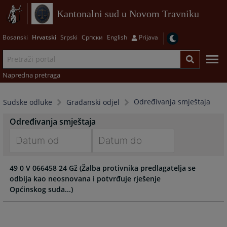
Kantonalni sud u Novom Travniku
Bosanski
Hrvatski
Srpski
Српски
English
Prijava
Napredna pretraga
Određivanja smještaja
Sudske odluke
Građanski odjel
Određivanja smještaja
Navigate
Navigate
49 0 V 066458 24 Gž (Žalba protivnika predlagatelja se
forward
forward
odbija kao neosnovana i potvrđuje rješenje
to
to
Općinskog suda...)
interact
interact
with
with
the
the
calendar
calendar