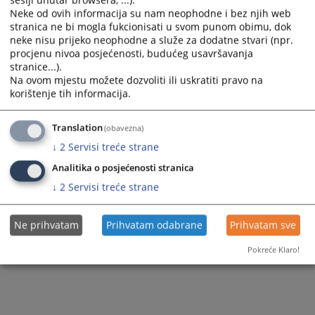
sesiji unutar browsera, ...).
Neke od ovih informacija su nam neophodne i bez njih web
stranica ne bi mogla fukcionisati u svom punom obimu, dok
neke nisu prijeko neophodne a služe za dodatne stvari (npr.
procjenu nivoa posjećenosti, budućeg usavršavanja
stranice...).
Na ovom mjestu možete dozvoliti ili uskratiti pravo na
korištenje tih informacija.
Translation
(obavezna)
↓
2
Servisi treće strane
Analitika o posjećenosti stranica
↓
2
Servisi treće strane
Ne prihvatam
Prihvatam odabrane
Prihvatam sve
Pokreće Klaro!