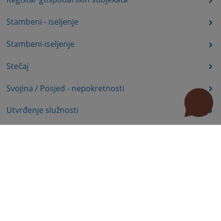
Stambeni - iseljenje
Stambeni-iseljenje
Stečaj
Svojina / Posjed - nepokretnosti
Utvrđenje služnosti
Uznemiravanje prava vlasništva
Zadržavanje duševno bolesnih osoba u zdravstvenoj
ustanovi
Zašita autorskih prava
Zaštita prava služnosti