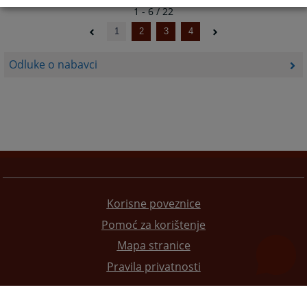
1 - 6 / 22
1
2
3
4
Odluke o nabavci
Korisne poveznice
Pomoć za korištenje
Mapa stranice
Pravila privatnosti