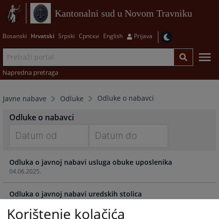
Kantonalni sud u Novom Travniku
Bosanski
Hrvatski
Srpski
Српски
English
Prijava
Napredna pretraga
Odluke o nabavci
Javne nabave
Odluke
Odluke o nabavci
Navigate
Navigate
Odluka o javnoj nabavi usluga obuke uposlenika
forward
forward
04.06.2025.
to
to
interact
interact
Odluka o javnoj nabavi uredskih stolica
with
with
21.05.2025.
the
the
Korištenje kolačića
calendar
calendar