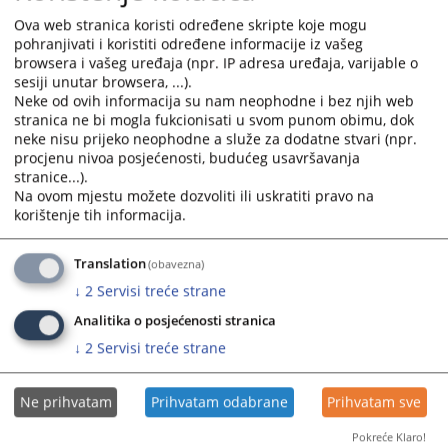
Odluka o poništenju postupka javne nabave električne
and
and
Ova web stranica koristi određene skripte koje mogu
energije
select
select
pohranjivati i koristiti određene informacije iz vašeg
25.04.2025.
a
a
browsera i vašeg uređaja (npr. IP adresa uređaja, varijable o
date.
date.
sesiji unutar browsera, ...).
Odluka o poništenju postupka javne nabave- komunalne
Neke od ovih informacija su nam neophodne i bez njih web
Press
Press
stranica ne bi mogla fukcionisati u svom punom obimu, dok
usluge
the
the
neke nisu prijeko neophodne a služe za dodatne stvari (npr.
25.04.2025.
question
question
procjenu nivoa posjećenosti, budućeg usavršavanja
mark
mark
stranice...).
Odluka o javnoj nabavi usluga el.energije
key
key
Na ovom mjestu možete dozvoliti ili uskratiti pravo na
03.04.2025.
to
to
korištenje tih informacija.
get
get
Odluka o javnoj nabavi komunalnih usluga
the
the
Translation
(obavezna)
03.04.2025.
keyboard
keyboard
↓
2
Servisi treće strane
shortcuts
shortcuts
Analitika o posjećenosti stranica
for
for
changing
changing
↓
2
Servisi treće strane
dates.
dates.
Ne prihvatam
Prihvatam odabrane
Prihvatam sve
Pokreće Klaro!