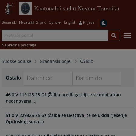
Kantonalni sud u Novom Travniku
Bosanski
Hrvatski
Srpski
Српски
English
Prijava
Napredna pretraga
Ostalo
Sudske odluke
Građanski odjel
Ostalo
Navigate
Navigate
46 0 V 119125 25 Gž (Žalba predlagateljice se odbija kao
forward
forward
neosnovana...)
to
to
interact
interact
with
with
51 0 V 229425 25 Gž (Žalba se uvažava, te se ukida rješenje
the
the
Općinskog suda...)
calendar
calendar
and
and