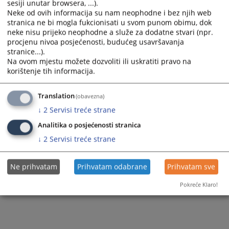
sesiji unutar browsera, ...).
Neke od ovih informacija su nam neophodne i bez njih web
stranica ne bi mogla fukcionisati u svom punom obimu, dok
neke nisu prijeko neophodne a služe za dodatne stvari (npr.
procjenu nivoa posjećenosti, budućeg usavršavanja
stranice...).
Na ovom mjestu možete dozvoliti ili uskratiti pravo na
korištenje tih informacija.
Translation
(obavezna)
↓
2
Servisi treće strane
Analitika o posjećenosti stranica
↓
2
Servisi treće strane
Ne prihvatam
Prihvatam odabrane
Prihvatam sve
Pokreće Klaro!