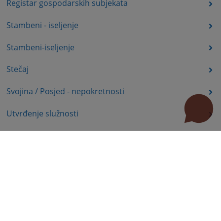
Registar gospodarskih subjekata
Stambeni - iseljenje
Stambeni-iseljenje
Stečaj
Svojina / Posjed - nepokretnosti
Utvrđenje služnosti
Uznemiravanje prava vlasništva
Zadržavanje duševno bolesnih osoba u zdravstvenoj
ustanovi
Zašita autorskih prava
Zaštita prava služnosti