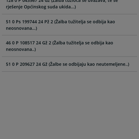
128 0 P 043567 24 Gž (Žalba tužioca se uvažava, te se
select
select
rješenje Općinskog suda ukida...)
a
a
date.
date.
51 0 Ps 199744 24 Pž 2 (Žalba tužitelja se odbija kao
Press
Press
neosnovana...)
the
the
question
question
46 0 P 108517 24 Gž 2 (Žalba tužitelja se odbija kao
mark
mark
neosnovana..)
key
key
to
to
51 0 P 209627 24 Gž (Žalbe se odbijaju kao neutemeljene..)
get
get
the
the
keyboard
keyboard
shortcuts
shortcuts
for
for
changing
changing
dates.
dates.