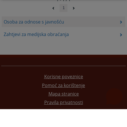
1
Osoba za odnose s javnošću
Zahtjevi za medijska obraćanja
Korisne poveznice
Pomoć za korištenje
Mapa stranice
Pravila privatnosti