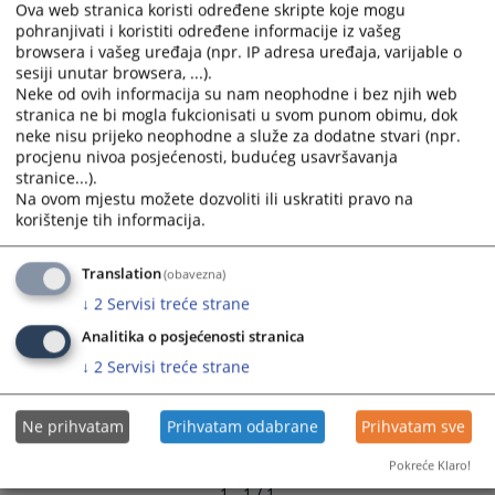
Ova web stranica koristi određene skripte koje mogu
Kontakt e-mail službenika za informisanje :
pohranjivati i koristiti određene informacije iz vašeg
browsera i vašeg uređaja (npr. IP adresa uređaja, varijable o
4415
PREGLEDA
sesiji unutar browsera, ...).
Neke od ovih informacija su nam neophodne i bez njih web
stranica ne bi mogla fukcionisati u svom punom obimu, dok
neke nisu prijeko neophodne a služe za dodatne stvari (npr.
procjenu nivoa posjećenosti, budućeg usavršavanja
stranice...).
Na ovom mjestu možete dozvoliti ili uskratiti pravo na
korištenje tih informacija.
Translation
(obavezna)
↓
2
Servisi treće strane
Analitika o posjećenosti stranica
↓
2
Servisi treće strane
Ne prihvatam
Prihvatam odabrane
Prihvatam sve
Pokreće Klaro!
1 - 1 / 1