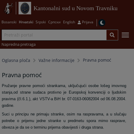
Kantonalni sud u Novom Travniku
Bosanski
Hrvatski
Srpski
Српски
English
Prijava
Napredna pretraga
Pravna pomoć
Oglasna ploča
Važne informacije
Pravna pomoć
Pružanje pravne pomoći strankama, uključujući osobe lošeg imovnog
stanja,od strane sudaca protivno je Europskoj konvenciji o ljudskim
pravima (čl.6.1.), akt VSTV-a BiH br. 07-0163-06082004 od 06.08.2004.
godine.
Suci u principu ne primaju stranke, osim na raspravama, a u slučaju
potrebe o prijemu jedne stranke u predmetu spora mimo rasprave,
obveza je da se o terminu prijema obavijesti i druga strana.