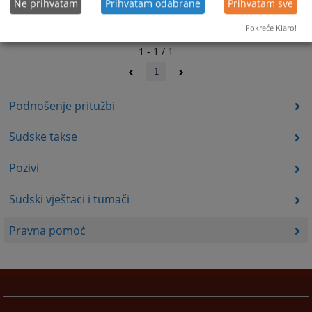
Ne prihvatam
Prihvatam odabrane
Prihvatam sve
Pokreće Klaro!
1 - 1 / 1
1
Podnošenje pritužbi
Sudske takse
Pozivi
Sudski vještaci i tumači
Pravna pomoć