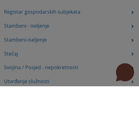
Registar gospodarskih subjekata
Stambeni - iseljenje
Stambeni-iseljenje
Stečaj
Svojina / Posjed - nepokretnosti
Utvrđenje služnosti
Uznemiravanje prava vlasništva
Zadržavanje duševno bolesnih osoba u zdravstvenoj
ustanovi
Zašita autorskih prava