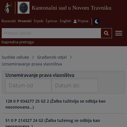
Kantonalni sud u Novom Travniku
Bosanski
Hrvatski
Srpski
Српски
English
Prijava
Napredna pretraga
Sudske odluke
Građanski odjel
Uznemiravanje prava vlasništva
Uznemiravanje prava vlasništva
Navigate
Navigate
128 0 P 034277 25 Gž 2 (Žalba tužitelja se odbija kao
forward
forward
neosnovana...)
to
to
interact
interact
with
with
51 0 P 214327 24 Gž (Žalba tuženog se odbija kao
the
the
neosnovana..)