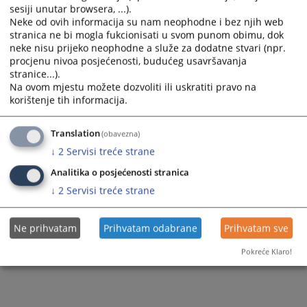
sesiji unutar browsera, ...).
Neke od ovih informacija su nam neophodne i bez njih web
stranica ne bi mogla fukcionisati u svom punom obimu, dok
neke nisu prijeko neophodne a služe za dodatne stvari (npr.
procjenu nivoa posjećenosti, budućeg usavršavanja
stranice...).
Na ovom mjestu možete dozvoliti ili uskratiti pravo na
korištenje tih informacija.
Translation
(obavezna)
↓
2
Servisi treće strane
Analitika o posjećenosti stranica
↓
2
Servisi treće strane
Ne prihvatam
Prihvatam odabrane
Prihvatam sve
Pokreće Klaro!