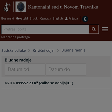
Kantonalni sud u Novom Travniku
Bosanski
Hrvatski
Srpski
Српски
English
Prijava
Napredna pretraga
Bludne radnje
Sudske odluke
Krivični odjel
Bludne radnje
Navigate
Navigate
46 0 K 099552 23 Kž (Žalbe se odbijaju...)
forward
forward
to
to
interact
interact
with
with
the
the
calendar
calendar