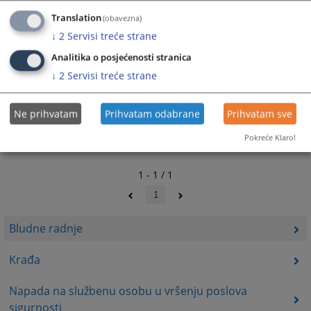
Translation
(obavezna)
↓
2
Servisi treće strane
Analitika o posjećenosti stranica
↓
2
Servisi treće strane
Ne prihvatam
Prihvatam odabrane
Prihvatam sve
Pokreće Klaro!
1 - 1 / 1
1
Bludne radnje
Krađa
Napada na službenu osobu u vršenju poslova
sigurnosti