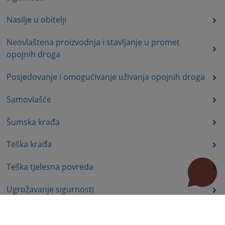
Nasilje u obitelji
Neovlaštena proizvodnja i stavljanje u promet
opojnih droga
Posjedovanje i omogućivanje uživanja opojnih droga
Samovlašće
Šumska krađa
Teška krađa
Teška tjelesna povreda
Ugrožavanje sigurnosti