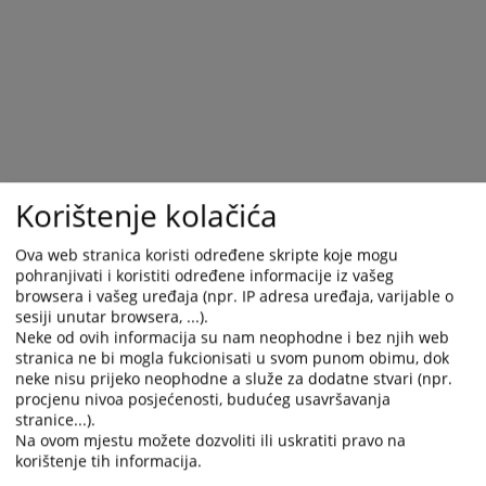
and
and
select
select
a
a
date.
date.
Press
Press
the
the
question
question
mark
mark
Korištenje kolačića
key
key
to
to
Ova web stranica koristi određene skripte koje mogu
get
get
pohranjivati i koristiti određene informacije iz vašeg
the
the
browsera i vašeg uređaja (npr. IP adresa uređaja, varijable o
keyboard
keyboard
sesiji unutar browsera, ...).
shortcuts
shortcuts
Neke od ovih informacija su nam neophodne i bez njih web
for
for
stranica ne bi mogla fukcionisati u svom punom obimu, dok
changing
changing
neke nisu prijeko neophodne a služe za dodatne stvari (npr.
procjenu nivoa posjećenosti, budućeg usavršavanja
dates.
dates.
stranice...).
Na ovom mjestu možete dozvoliti ili uskratiti pravo na
korištenje tih informacija.