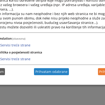
nica koristi određene skripte koje mogu pohranjivati i koristiti od
iz vašeg browsera i vašeg uređaja (npr. IP adresa uređaja, varijable 
era, ...).
h informacija su nam neophodne i bez njih web stranica ne bi mog
i u svom punom obimu, dok neke nisu prijeko neophodne a služe z
 procjenu nivoa posjećenosti, budućeg usavršavanja stranice...).
tu možete dozvoliti ili uskratiti pravo na korištenje tih informacija
nslation
(obavezna)
Servisi treće strane
litika o posjećenosti stranica
Servisi treće strane
tam
Prihvatam odabrane
Pri