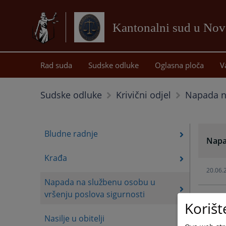
Kantonalni sud u No
Rad suda
Sudske odluke
Oglasna ploča
V
Napada na
Sudske odluke
Krivični odjel
Bludne radnje
Napa
Krađa
20.06.
Napada na službenu osobu u
vršenju poslova sigurnosti
Korišt
Nasilje u obitelji