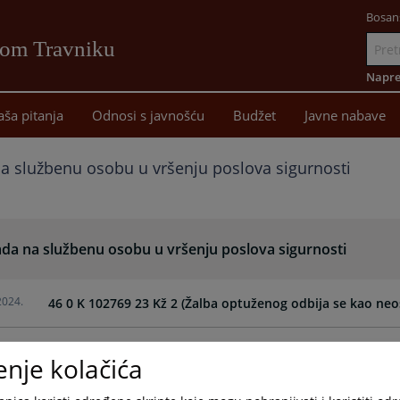
Bosan
vom Travniku
Idi
na
Napre
sadržaj
aša pitanja
Odnosi s javnošću
Budžet
Javne nabave
 službenu osobu u vršenju poslova sigurnosti
da na službenu osobu u vršenju poslova sigurnosti
2024.
46 0 K 102769 23 Kž 2 (Žalba optuženog odbija se kao neo
enje kolačića