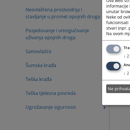
Ova web stra
informacije 
Neovlaštena proizvodnja i
unutar brows
stavljanje u promet opojnih droga
Neke od ovi
fukcionisat
stvari (npr.
Posjedovanje i omogućivanje
Na ovom mjes
uživanja opojnih droga
Tra
Samovlašće
↓
2
Šumska krađa
Ana
↓
2
Teška krađa
Ne prihva
Teška tjelesna povreda
Ugrožavanje sigurnosti