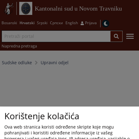
Kantonalni sud u Novom Travniku
Bosanski
Hrvatski
Srpski
Српски
English
Prijava
Napredna pretraga
Sudske odluke
Upravni odjel
Korištenje kolačića
Ova web stranica koristi određene skripte koje mogu
pohranjivati i koristiti određene informacije iz vašeg
browsera i vašeg uređaja (npr. IP adresa uređaja, varijable o