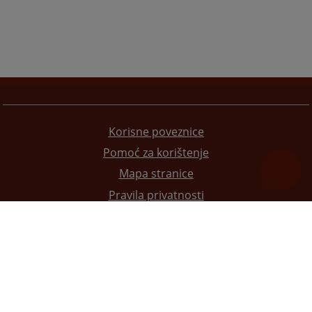
Korisne poveznice
Pomoć za korištenje
Mapa stranice
Pravila privatnosti
Redizajn web stranice je finansirala Evropska unija. Za njen sadržaj isključivo je odgovorno
Visoko sudsko i tužilačko vijeće BiH i ona ne odražava nužno stavove Evropske unije.