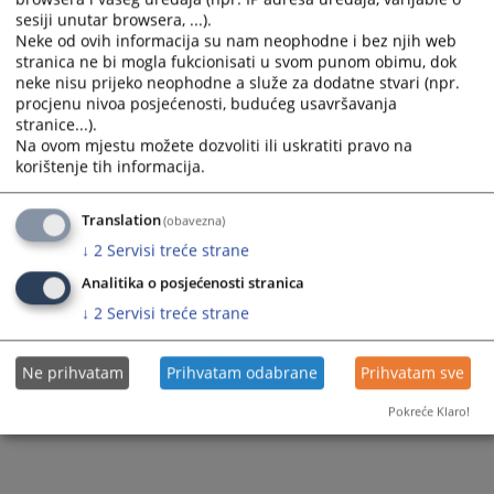
sesiji unutar browsera, ...).
Neke od ovih informacija su nam neophodne i bez njih web
stranica ne bi mogla fukcionisati u svom punom obimu, dok
neke nisu prijeko neophodne a služe za dodatne stvari (npr.
procjenu nivoa posjećenosti, budućeg usavršavanja
Trenutno nema vijesti
stranice...).
Na ovom mjestu možete dozvoliti ili uskratiti pravo na
korištenje tih informacija.
Translation
(obavezna)
↓
2
Servisi treće strane
Analitika o posjećenosti stranica
↓
2
Servisi treće strane
Ne prihvatam
Prihvatam odabrane
Prihvatam sve
Pokreće Klaro!