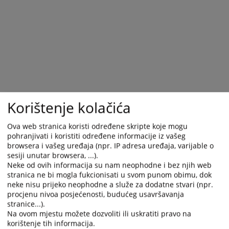
the
the
calendar
calendar
and
and
select
select
a
a
date.
date.
Press
Press
the
the
question
question
Korištenje kolačića
mark
mark
key
key
Ova web stranica koristi određene skripte koje mogu
to
to
pohranjivati i koristiti određene informacije iz vašeg
get
get
browsera i vašeg uređaja (npr. IP adresa uređaja, varijable o
the
the
sesiji unutar browsera, ...).
Neke od ovih informacija su nam neophodne i bez njih web
keyboard
keyboard
stranica ne bi mogla fukcionisati u svom punom obimu, dok
shortcuts
shortcuts
neke nisu prijeko neophodne a služe za dodatne stvari (npr.
for
for
procjenu nivoa posjećenosti, budućeg usavršavanja
changing
changing
stranice...).
dates.
dates.
Na ovom mjestu možete dozvoliti ili uskratiti pravo na
korištenje tih informacija.