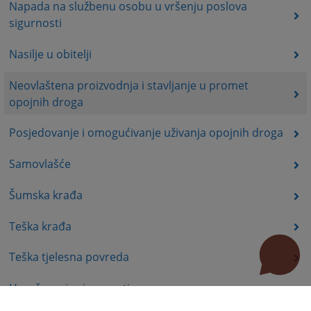
Napada na službenu osobu u vršenju poslova
sigurnosti
Nasilje u obitelji
Neovlaštena proizvodnja i stavljanje u promet
opojnih droga
Posjedovanje i omogućivanje uživanja opojnih droga
Samovlašće
Šumska krađa
Teška krađa
Teška tjelesna povreda
Ugrožavanje sigurnosti