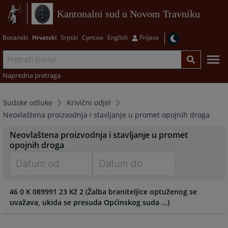
Kantonalni sud u Novom Travniku
Bosanski
Hrvatski
Srpski
Српски
English
Prijava
Napredna pretraga
Sudske odluke
Krivični odjel
Neovlaštena proizvodnja i stavljanje u promet opojnih droga
Neovlaštena proizvodnja i stavljanje u promet
opojnih droga
Navigate
Navigate
46 0 K 089991 23 Kž 2 (Žalba braniteljice optuženog se
forward
forward
uvažava, ukida se presuda Općinskog suda ...)
to
to
interact
interact
with
with