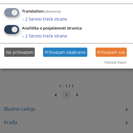
Translation
(obavezna)
↓
2
Servisi treće strane
Analitika o posjećenosti stranica
↓
2
Servisi treće strane
Ne prihvatam
Prihvatam odabrane
Prihvatam sve
Pokreće Klaro!
1 - 1 / 1
1
Bludne radnje
Krađa