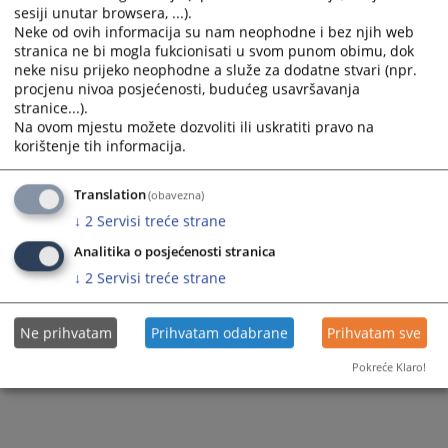
sesiji unutar browsera, ...).
Neke od ovih informacija su nam neophodne i bez njih web
stranica ne bi mogla fukcionisati u svom punom obimu, dok
neke nisu prijeko neophodne a služe za dodatne stvari (npr.
procjenu nivoa posjećenosti, budućeg usavršavanja
stranice...).
Na ovom mjestu možete dozvoliti ili uskratiti pravo na
korištenje tih informacija.
Translation
(obavezna)
↓
2
Servisi treće strane
Analitika o posjećenosti stranica
↓
2
Servisi treće strane
Ne prihvatam
Prihvatam odabrane
Prihvatam sve
Pokreće Klaro!