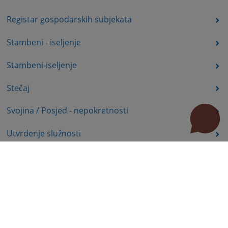
Registar gospodarskih subjekata
Stambeni - iseljenje
Stambeni-iseljenje
Stečaj
Svojina / Posjed - nepokretnosti
Utvrđenje služnosti
Uznemiravanje prava vlasništva
Zadržavanje duševno bolesnih osoba u zdravstvenoj
ustanovi
Zašita autorskih prava