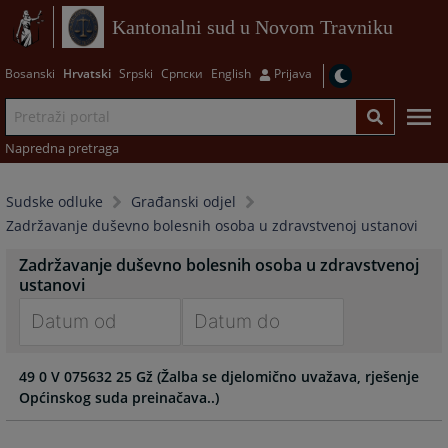
Kantonalni sud u Novom Travniku
Bosanski
Hrvatski
Srpski
Српски
English
Prijava
Napredna pretraga
Sudske odluke
Građanski odjel
Zadržavanje duševno bolesnih osoba u zdravstvenoj ustanovi
Zadržavanje duševno bolesnih osoba u zdravstvenoj
ustanovi
Navigate
Navigate
49 0 V 075632 25 Gž (Žalba se djelomično uvažava, rješenje
forward
forward
Općinskog suda preinačava..)
to
to
interact
interact
with
with