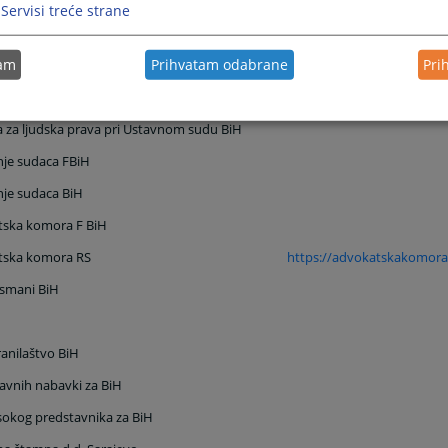
rstvo pravde F BiH
Servisi treće strane
a za državnu službu BiH
tam
Prihvatam odabrane
Pri
 list BiH
i praksa BiH
a za ljudska prava pri Ustavnom sudu BiH
je sudaca FBiH
je sudaca BiH
tska komora F BiH
tska komora RS
https://advokatskakomora
mani BiH
anilaštvo BiH
javnih nabavki za BiH
sokog predstavnika za BiH