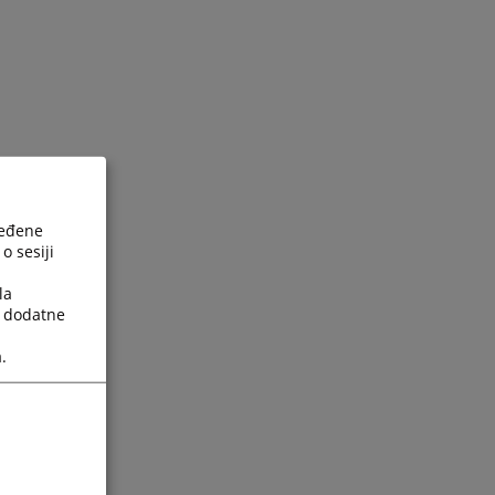
ređene
o sesiji
la
a dodatne
.