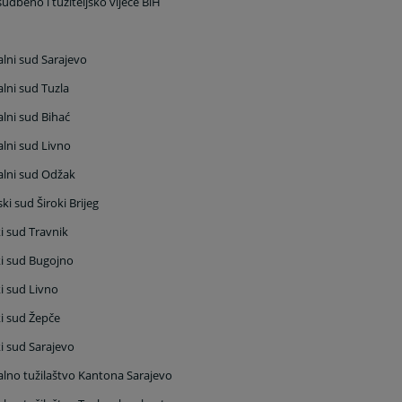
udbeno i tužiteljsko vijeće BiH
H
lni sud
Sarajevo
lni sud
Tuzla
lni sud Bihać
lni sud Livno
lni sud Odžak
ki sud Široki Brijeg
i sud Travnik
i sud Bugojno
i sud Livno
i sud Žepče
i sud
Sarajevo
lno tužilaštvo Kantona Sarajevo