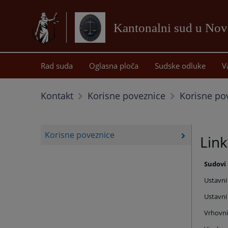
Kantonalni sud u No
Rad suda
Oglasna ploča
Sudske odluke
V
Korisne po
Kontakt
Korisne poveznice
Korisne poveznice
Link
Sudovi 
Ustavni
Ustavni
Vrhovni