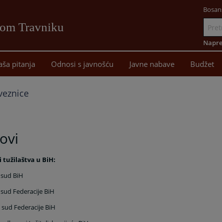
Bosan
vom Travniku
Idi
na
Napre
sadržaj
aša pitanja
Odnosi s javnošću
Javne nabave
Budžet
veznice
ovi
i tužilaštva u BiH:
 sud BiH
 sud Federacije BiH
 sud Federacije BiH