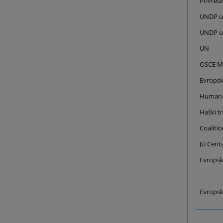
Privred
UNDP u
UNDP u S
UN
OSCE Mi
Evropsk
Human 
Haški t
Coalitio
JU Centa
Evropsk
Evropsk