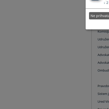
Minista
↓
2
Agencij
Ne prihva
Službeni
Zakoni 
Komisij
Udružen
Udružen
Advoka
Advoka
Ombuds
Pravobr
Sistem 
Ured Vi