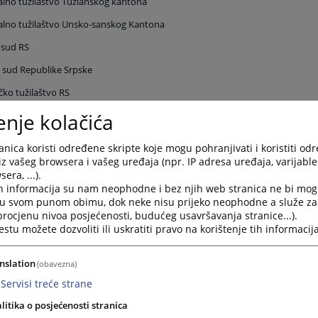
lno tužilaštvo Tuzlanskog kantona
lno tužilaštvo Unsko-sanskog Kantona
 sud RS
 sud Republike Srpske
čko tužilaštvo RS
enje kolačića
 sud u Banja Luci
sud u Bijeljini
nica koristi određene skripte koje mogu pohranjivati i koristiti od
 sud Doboj
iz vašeg browsera i vašeg uređaja (npr. IP adresa uređaja, varijable 
era, ...).
 sud Trebinje
h informacija su nam neophodne i bez njih web stranica ne bi mog
i u svom punom obimu, dok neke nisu prijeko neophodne a služe z
 procjenu nivoa posjećenosti, budućeg usavršavanja stranice...).
linkovi:
tu možete dozvoliti ili uskratiti pravo na korištenje tih informacija
institucija u BiH
nslation
(obavezna)
ederacije BiH
Servisi treće strane
rstvo pravde BiH
litika o posjećenosti stranica