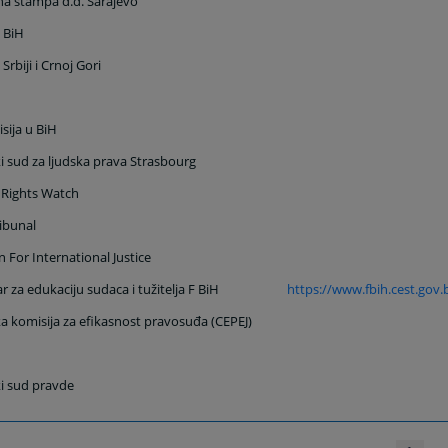
na štampa d.d.
Sarajevo
 BiH
rbiji i Crnoj Gori
sija u BiH
i sud za ljudska prava
Strasbourg
Rights Watch
ribunal
n For International Justice
r za edukaciju sudaca i tužitelja F BiH
https://www.fbih.cest.gov.
a komisija za efikasnost pravosuđa (CEPEJ)
i sud pravde