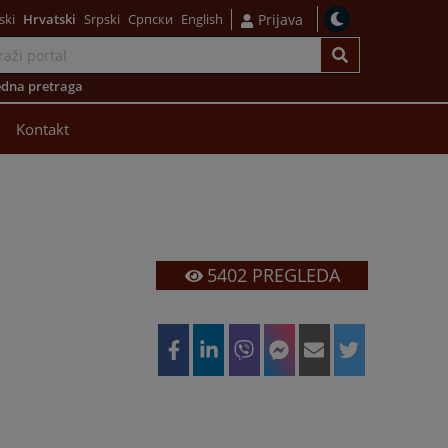
ski
Hrvatski
Srpski
Српски
English
Prijava
dna pretraga
Kontakt
5402
PREGLEDA