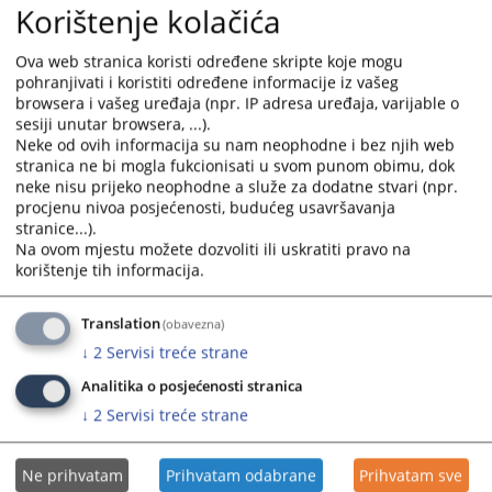
Korištenje kolačića
Petrovic imenovana je za redovitu sutkinju Kantonalnog suda Novi
Travnik, pocev od 15.10.2008.godine.
Ova web stranica koristi određene skripte koje mogu
Odlukom Visokog sudbenog i tužiteljskog vijeca Bosne i Hercegovine
pohranjivati i koristiti određene informacije iz vašeg
broj: VSTV-02-0605-16032009 od 12.03.2008.godine, Mehmedalija
browsera i vašeg uređaja (npr. IP adresa uređaja, varijable o
Huseinovic imenovan je za dodatnog suca Kantonalnog suda Novi
sesiji unutar browsera, ...).
Travnik, pocev od 01.05.2009.godine.
Neke od ovih informacija su nam neophodne i bez njih web
stranica ne bi mogla fukcionisati u svom punom obimu, dok
Odlukom Visokog sudbenog i tužiteljskog vijeca Bosne i Hercegovine
neke nisu prijeko neophodne a služe za dodatne stvari (npr.
broj: 04-02-9564/09 od 17.12.2009.godine, odobreno je povecanje broja
procjenu nivoa posjećenosti, budućeg usavršavanja
redovitih sudaca u Kantonalnom sudu Novi Travnik sa dosadašnjih
stranice...).
deset (10) za još dva suca, tako da ce sada ukupan broj redovitih
Na ovom mjestu možete dozvoliti ili uskratiti pravo na
korištenje tih informacija.
sudaca biti dvanaest (12).
Pravilnik o unutarnjem ustrojstvu i sistematizaciji radnih mjesta
Translation
(obavezna)
Kantonalnog suda Novi Travnik usuglašen je sa Zakonom o državnoj
službi u Federaciji BiH i Zakonom o namještenicima u tijelima državne
↓
2
Servisi treće strane
službe u Federaciji BiH, i na isti je data suglasnost od strane Federalne
Analitika o posjećenosti stranica
ministrice pravde. Pravilnikom je omogućen prijem u ovaj sud stručnih
↓
2
Servisi treće strane
suradnika i ostalog administrativno tehničkog osoblja na određeno
vrijeme i po osnovu ugovora, a radi rješavanja zaostalih predmeta.
Ne prihvatam
Prihvatam odabrane
Prihvatam sve