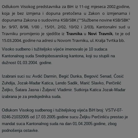
Odlukom Visokog predstavnika za BiH iz 11-og mjeseca 2002.godine,
koja je bez izmjena i dopuna pretočena u Zakon o izmjenama i
dopunama Zakona o sudovima KSB/SBK (""Službene novine KSB/SBK"
br. 9/97, 8/98, 1/00 , 15/01, 2/02, 10/02 i 2/03), Kantonalni sud u
Travniku promijenio je sjedište iz
u
, te je od
Travnika
Novi Travnik
15.03.2004. godine na adresi u Novom Travniku, ul. Kralja Tvrtka bb.
Visoko sudbeno i tužiteljsko vijeće imenovalo je 10 sudaca
Kantonalnog suda Srednjobosanskog kantona, koji su stupili na
dužnost 01.03.2004. godine.
Izabrani suci su: Avdić Darmin, Begić Dunka, Begović Senad, Ćosić
Zuhdija, Jozak-Mađar Katica, Lendo Sadik, Marić Slavko, Perčinlić
Željko, Šatara Jasna i Žuljević Vladimir. Sutkinja Katica Jozak-Mađar
izabrana je za predsjednika suda.
Odlukom Visokog sudbenog i tužiteljskog vijeća BiH broj: VSTV-07-
0246-21032005 od 17.03.2005.godine sucu Željku Perčinliću prestao je
mandat suca Kantonalnog suda na dan 01.04.2005.godine, zbog
podnošenja ostavke.