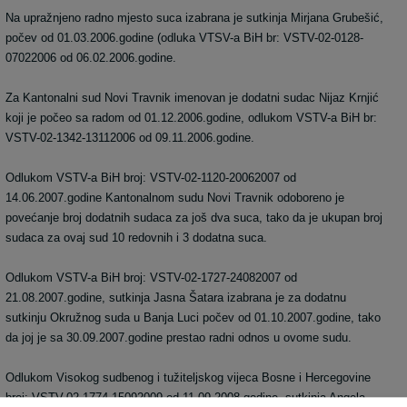
Na upražnjeno radno mjesto suca izabrana je sutkinja Mirjana Grubešić,
počev od 01.03.2006.godine (odluka VTSV-a BiH br: VSTV-02-0128-
07022006 od 06.02.2006.godine.
Za Kantonalni sud Novi Travnik imenovan je dodatni sudac Nijaz Krnjić
koji je počeo sa radom od 01.12.2006.godine, odlukom VSTV-a BiH br:
VSTV-02-1342-13112006 od 09.11.2006.godine.
Odlukom VSTV-a BiH broj: VSTV-02-1120-20062007 od
14.06.2007.godine Kantonalnom sudu Novi Travnik odoboreno je
povećanje broj dodatnih sudaca za još dva suca, tako da je ukupan broj
sudaca za ovaj sud 10 redovnih i 3 dodatna suca.
Odlukom VSTV-a BiH broj: VSTV-02-1727-24082007 od
21.08.2007.godine, sutkinja Jasna Šatara izabrana je za dodatnu
sutkinju Okružnog suda u Banja Luci počev od 01.10.2007.godine, tako
da joj je sa 30.09.2007.godine prestao radni odnos u ovome sudu.
Odlukom Visokog sudbenog i tužiteljskog vijeca Bosne i Hercegovine
broj: VSTV-02-1774-15092009 od 11.09.2008.godine, sutkinja Angela