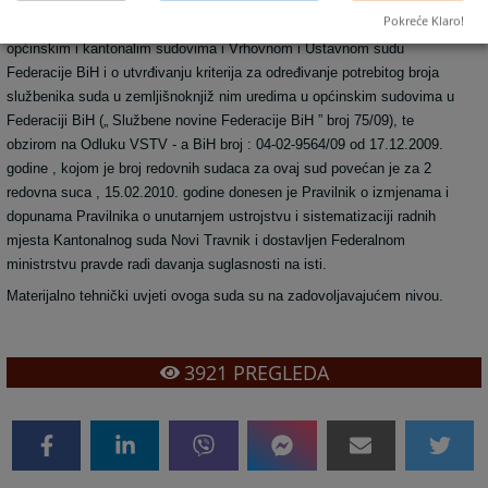
Kako je dana 03.12.2009. godine stupio na snagu novi Pravilnik o
Pokreće Klaro!
utvrđivanju kriterija za određivanje potrebitog broja službenika suda u
općinskim i kantonalim sudovima i Vrhovnom i Ustavnom sudu
Federacije BiH i o utvrđivanju kriterija za određivanje potrebitog broja
službenika suda u zemljišnoknjiž nim uredima u općinskim sudovima u
Federaciji BiH („ Službene novine Federacije BiH ” broj 75/09), te
obzirom na Odluku VSTV - a BiH broj : 04-02-9564/09 od 17.12.2009.
godine , kojom je broj redovnih sudaca za ovaj sud povećan je za 2
redovna suca , 15.02.2010. godine donesen je Pravilnik o izmjenama i
dopunama Pravilnika o unutarnjem ustrojstvu i sistematizaciji radnih
mjesta Kantonalnog suda Novi Travnik i dostavljen Federalnom
ministrstvu pravde radi davanja suglasnosti na isti.
Materijalno tehnički uvjeti ovoga suda su na zadovoljavajućem nivou.
3921
PREGLEDA