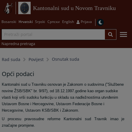
Kantonalni sud u Novom Travniku
Bosanski
Hrvatski
Srpski
Српски
English
Prijava
Napredna pretraga
Osnutak suda
Rad suda
Povijest
Opći podaci
Kantonalni sud u Travniku osnovan je Zakonom o sudovima ("Službene
novine ŽSB/SBK" br. 9/97), od 18.12.1997.godine kao organ sudske
vlasti koji vrši sudsku funkciju u skladu sa nadležnostima utvrđenim
Ustavom Bosne i Hercegovine, Ustavom Federacije Bosne i
Hercegovine, Ustavom KSB/SBK i Zakonom.
U procesu pravosudne reforme Kantonalni sud Travnik imao je
značajne promjene.