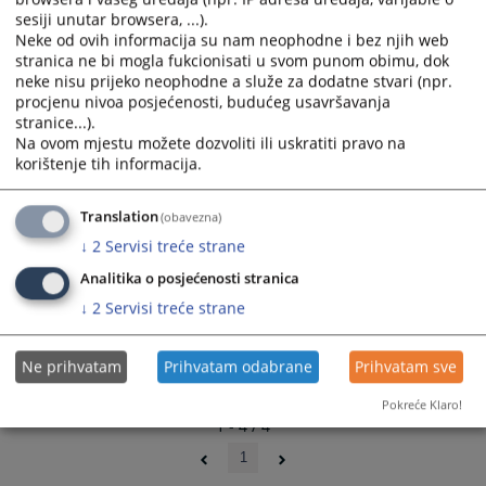
Proračun suda 2025. godine (SN KSB-SBK 1-2025)
select
select
sesiji unutar browsera, ...).
Neke od ovih informacija su nam neophodne i bez njih web
a
a
stranica ne bi mogla fukcionisati u svom punom obimu, dok
date.
date.
neke nisu prijeko neophodne a služe za dodatne stvari (npr.
Press
Press
procjenu nivoa posjećenosti, budućeg usavršavanja
the
the
stranice...).
question
question
Na ovom mjestu možete dozvoliti ili uskratiti pravo na
mark
mark
korištenje tih informacija.
key
key
to
to
Translation
(obavezna)
get
get
↓
2
Servisi treće strane
the
the
Analitika o posjećenosti stranica
keyboard
keyboard
shortcuts
shortcuts
↓
2
Servisi treće strane
for
for
changing
changing
Ne prihvatam
Prihvatam odabrane
Prihvatam sve
dates.
dates.
Pokreće Klaro!
1 - 4 / 4
1