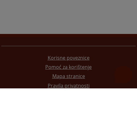
Korisne poveznice
Pomoć za korištenje
Mapa stranice
Pravila privatnosti
Redizajn web stranice je finansirala Evropska unija. Za njen sadržaj isključivo je odgovorno
Visoko sudsko i tužilačko vijeće BiH i ona ne odražava nužno stavove Evropske unije.