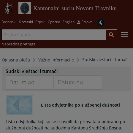
Kantonalni sud u Novom Travniku
Bosanski
Hrvatski
Srpski
Српски
English
Prijava
Napredna pretraga
Sudski vještaci i tumači
Oglasna ploča
Važne informacije
Sudski vještaci i tumači
Navigate
Navigate
forward
forward
Lista odvjetnika po službenoj dužnosti
to
to
interact
interact
with
with
Lista odvjetnika koji su se izjasnili da prihvataju odbranu po
the
the
službenoj dužnosti na sudovima Kantona Središnja Bosna.
calendar
calendar