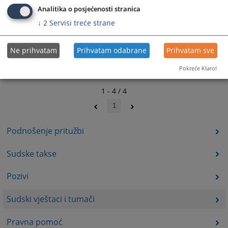
Analitika o posjećenosti stranica
↓
2
Servisi treće strane
Ne prihvatam
Prihvatam odabrane
Prihvatam sve
Pokreće Klaro!
1 - 4 / 4
1
Podnošenje pritužbi
Sudske takse
Pozivi
Sudski vještaci i tumači
Pravna pomoć