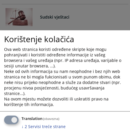
and
and
select
select
Sudski vještaci
a
a
date.
date.
Press
Press
-
Korištenje kolačića
the
the
question
question
mark
mark
Ova web stranica koristi određene skripte koje mogu
pohranjivati i koristiti određene informacije iz vašeg
Notari
key
key
browsera i vašeg uređaja (npr. IP adresa uređaja, varijable o
to
to
sesiji unutar browsera, ...).
get
get
Notari
Neke od ovih informacija su nam neophodne i bez njih web
the
the
stranica ne bi mogla fukcionisati u svom punom obimu, dok
keyboard
keyboard
neke nisu prijeko neophodne a služe za dodatne stvari (npr.
shortcuts
shortcuts
procjenu nivoa posjećenosti, budućeg usavršavanja
Sudski tumači
stranice...).
for
for
Na ovom mjestu možete dozvoliti ili uskratiti pravo na
changing
changing
korištenje tih informacija.
dates.
dates.
Spisak stalnih sudskih tumača.
Translation
(obavezna)
↓
2
Servisi treće strane