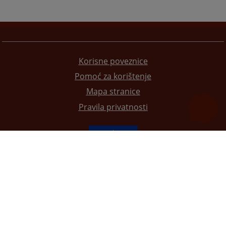
Korisne poveznice
Pomoć za korištenje
Mapa stranice
Pravila privatnosti
Redizajn web stranice je finansirala Evropska unija. Za njen sadržaj isključivo je odgovorno
Visoko sudsko i tužilačko vijeće BiH i ona ne odražava nužno stavove Evropske unije.
© 2021
Visoko sudbeno i tužiteljsko vijeće