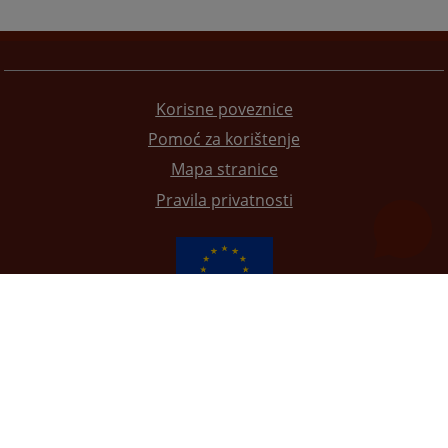
Korisne poveznice
Pomoć za korištenje
Mapa stranice
Pravila privatnosti
Redizajn web stranice je finansirala Evropska unija. Za njen sadržaj isključivo je odgovorno
Visoko sudsko i tužilačko vijeće BiH i ona ne odražava nužno stavove Evropske unije.
© 2021
Visoko sudbeno i tužiteljsko vijeće