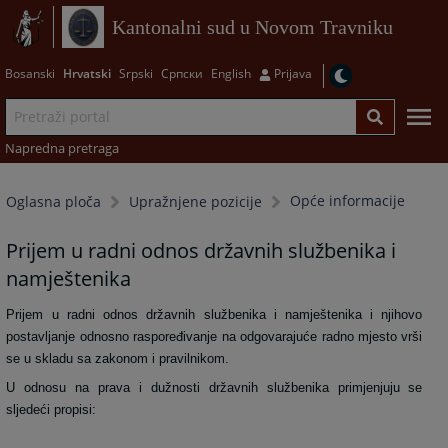
Kantonalni sud u Novom Travniku
Bosanski
Hrvatski
Srpski
Српски
English
Prijava
Napredna pretraga
Opće informacije
Oglasna ploča
Upražnjene pozicije
Prijem u radni odnos državnih službenika i
namještenika
Prijem u radni odnos državnih službenika i namještenika i njihovo
postavljanje odnosno raspoređivanje na odgovarajuće radno mjesto vrši
se u skladu sa zakonom i pravilnikom.
U odnosu na prava i dužnosti državnih službenika primjenjuju se
sljedeći propisi: