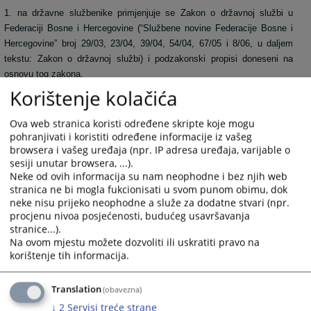
1. na državne službenike primjenjuje se Zakon o državnoj službi u
Federaciji Bosne i Hercegovine (“Službene novine Federacije Bosne i
Hercegovine” broj 29/03, 23/04, 39/04, 54/04, 67/05 i 8/06, u daljem
tekstu: Zakon o državnoj službi) i podzakonski propisi doneseni na
osnovu tog zakona,
Korištenje kolačića
2. na namještenike primjenjuje se Zakon o namještenicima u organima
Ova web stranica koristi određene skripte koje mogu
državne službe u Federaciji Bosne i Hercegovine (“Službene novine
pohranjivati i koristiti određene informacije iz vašeg
Federacije Bosne i Hercegovine” broj 49/05, u daljem tekstu: Zakon o
browsera i vašeg uređaja (npr. IP adresa uređaja, varijable o
namještenicima ) i podzakonski propisi doneseni na osnovu tog
sesiji unutar browsera, ...).
zakona.
Neke od ovih informacija su nam neophodne i bez njih web
stranica ne bi mogla fukcionisati u svom punom obimu, dok
neke nisu prijeko neophodne a služe za dodatne stvari (npr.
Na prava i dužnosti državnih službenika i namještenika pored propisa iz
procjenu nivoa posjećenosti, budućeg usavršavanja
stranice...).
stava 2. ovog člana primjenjuju se, u skladu sa zakonom i opći propisi
Na ovom mjestu možete dozvoliti ili uskratiti pravo na
o radu i kolektivni ugovori.
korištenje tih informacija.
Translation
(obavezna)
4469
PREGLEDA
↓
2
Servisi treće strane