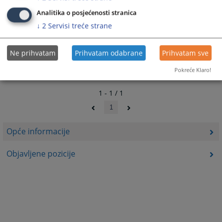
Analitika o posjećenosti stranica
↓
2
Servisi treće strane
Ne prihvatam
Prihvatam odabrane
Prihvatam sve
Pokreće Klaro!
1 - 1 / 1
1
Opće informacije
Objavljene pozicije