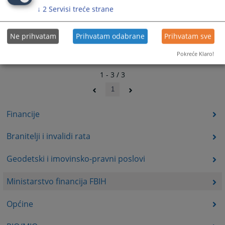
↓
2
Servisi treće strane
Ne prihvatam
Prihvatam odabrane
Prihvatam sve
Pokreće Klaro!
1 - 3 / 3
1
Financije
Branitelji i invalidi rata
Geodetski i imovinsko-pravni poslovi
Ministarstvo financija FBIH
Općine