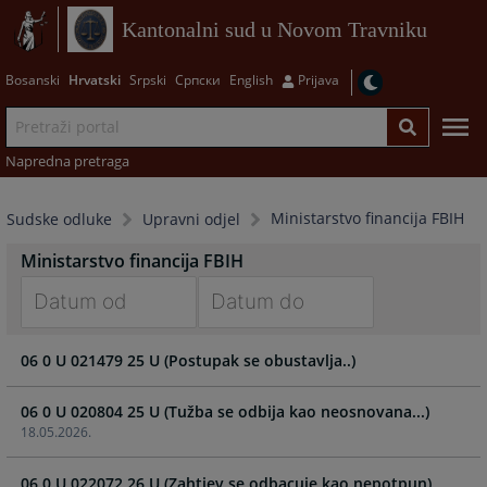
Kantonalni sud u Novom Travniku
Bosanski
Hrvatski
Srpski
Српски
English
Prijava
Napredna pretraga
Ministarstvo financija FBIH
Sudske odluke
Upravni odjel
Ministarstvo financija FBIH
Navigate
Navigate
06 0 U 021479 25 U (Postupak se obustavlja..)
forward
forward
to
to
interact
interact
06 0 U 020804 25 U (Tužba se odbija kao neosnovana...)
with
with
18.05.2026.
the
the
calendar
calendar
06 0 U 022072 26 U (Zahtjev se odbacuje kao nepotpun)