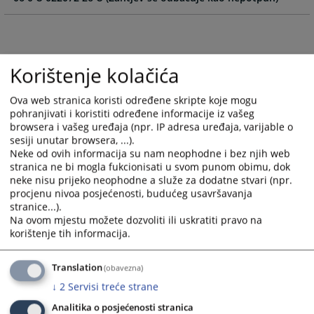
and
and
select
select
a
a
date.
date.
Korištenje kolačića
Press
Press
the
the
Ova web stranica koristi određene skripte koje mogu
question
question
pohranjivati i koristiti određene informacije iz vašeg
mark
mark
browsera i vašeg uređaja (npr. IP adresa uređaja, varijable o
key
key
sesiji unutar browsera, ...).
to
to
Neke od ovih informacija su nam neophodne i bez njih web
get
get
stranica ne bi mogla fukcionisati u svom punom obimu, dok
neke nisu prijeko neophodne a služe za dodatne stvari (npr.
the
the
procjenu nivoa posjećenosti, budućeg usavršavanja
keyboard
keyboard
stranice...).
shortcuts
shortcuts
Na ovom mjestu možete dozvoliti ili uskratiti pravo na
for
for
korištenje tih informacija.
changing
changing
dates.
dates.
Translation
(obavezna)
↓
2
Servisi treće strane
Analitika o posjećenosti stranica