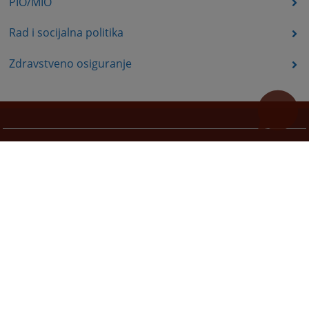
PIO/MIO
Rad i socijalna politika
Zdravstveno osiguranje
Korisne poveznice
Pomoć za korištenje
Mapa stranice
Pravila privatnosti
Redizajn web stranice je finansirala Evropska unija. Za njen sadržaj isključivo je odgovorno
Visoko sudsko i tužilačko vijeće BiH i ona ne odražava nužno stavove Evropske unije.