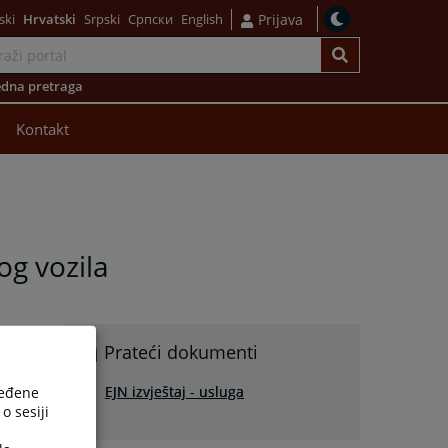
ski
Hrvatski
Srpski
Српски
English
Prijava
dna pretraga
Kontakt
og vozila
Prateći dokumenti
EJN izvještaj - usluga
ređene
o sesiji