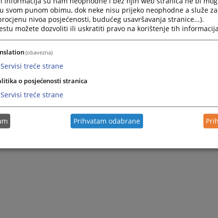
h informacija su nam neophodne i bez njih web stranica ne bi mog
i u svom punom obimu, dok neke nisu prijeko neophodne a služe z
 procjenu nivoa posjećenosti, budućeg usavršavanja stranice...).
tu možete dozvoliti ili uskratiti pravo na korištenje tih informacija
nslation
(obavezna)
Servisi treće strane
litika o posjećenosti stranica
Servisi treće strane
tam
Prihvatam odabrane
Pri