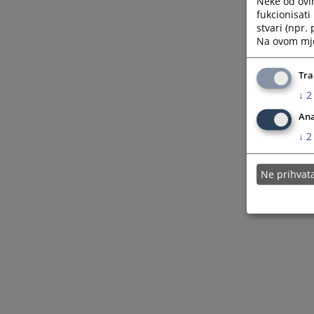
Neke od ovi
fukcionisat
stvari (npr.
Na ovom mjes
Tra
↓
2
Ana
↓
2
Ne prihva