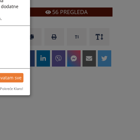
la
a dodatne
56
PREGLEDA
.
hvatam sve
Pokreće Klaro!