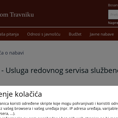
Bosan
vom Travniku
Idi
na
Napre
sadržaj
aša pitanja
Odnosi s javnošću
Budžet
Javne nabave
ća o nabavi
 - Usluga redovnog servisa služben
enje kolačića
nica koristi određene skripte koje mogu pohranjivati i koristiti od
iz vašeg browsera i vašeg uređaja (npr. IP adresa uređaja, varijable 
era, ...).