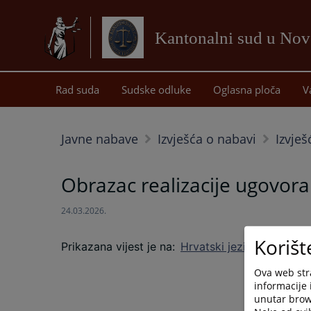
Kantonalni sud u No
Rad suda
Sudske odluke
Oglasna ploča
V
Javne nabave
Izvješća o nabavi
Izvješ
Obrazac realizacije ugovora
24.03.2026.
Korišt
Prikazana vijest je na
:
Hrvatski jezik
Ova web stra
informacije 
unutar brows