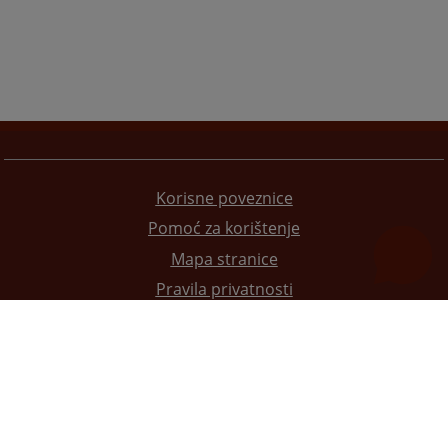
Korisne poveznice
Pomoć za korištenje
Mapa stranice
Pravila privatnosti
Redizajn web stranice je finansirala Evropska unija. Za njen sadržaj isključivo je odgovorno
Visoko sudsko i tužilačko vijeće BiH i ona ne odražava nužno stavove Evropske unije.