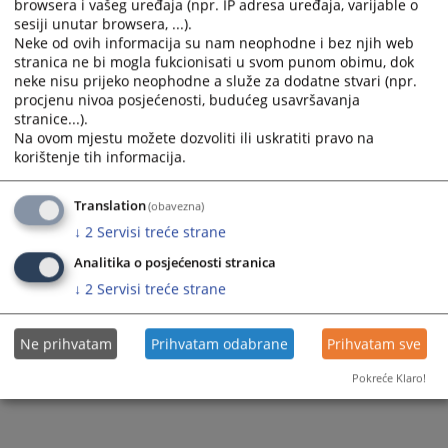
browsera i vašeg uređaja (npr. IP adresa uređaja, varijable o
sesiji unutar browsera, ...).
EJN izvještaj
Neke od ovih informacija su nam neophodne i bez njih web
stranica ne bi mogla fukcionisati u svom punom obimu, dok
neke nisu prijeko neophodne a služe za dodatne stvari (npr.
procjenu nivoa posjećenosti, budućeg usavršavanja
88
PREGLEDA
stranice...).
Na ovom mjestu možete dozvoliti ili uskratiti pravo na
korištenje tih informacija.
Translation
(obavezna)
↓
2
Servisi treće strane
Analitika o posjećenosti stranica
↓
2
Servisi treće strane
Ne prihvatam
Prihvatam odabrane
Prihvatam sve
Pokreće Klaro!