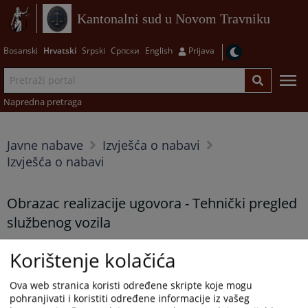
Kantonalni sud u Novom Travniku
Bosanski
Hrvatski
Srpski
Српски
English
Prijava
Napredna pretraga
Javne nabave
Izvješća o nabavi
Izvješća o nabavi
Obrazac realizacije ugovora - Tehnički pregled
službenog vozila
06.05.2026.
Korištenje kolačića
Prikazana vijest je na
:
Hrvatski jezik
Ova web stranica koristi određene skripte koje mogu
pohranjivati i koristiti određene informacije iz vašeg
Prateći dokumenti