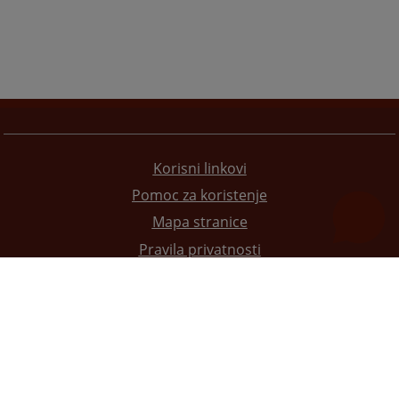
Korisni linkovi
Pomoc za koristenje
Mapa stranice
Pravila privatnosti
Redizajn web stranice je finansirala Evropska unija. Za njen sadržaj isključivo je odgovorno
Visoko sudsko i tužilačko vijeće BiH i ona ne odražava nužno stavove Evropske unije.