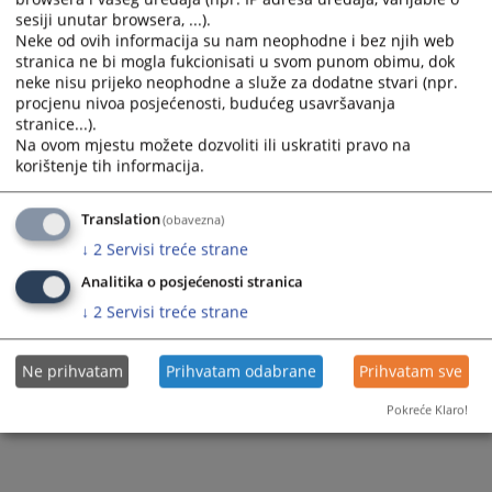
sesiji unutar browsera, ...).
Neke od ovih informacija su nam neophodne i bez njih web
stranica ne bi mogla fukcionisati u svom punom obimu, dok
neke nisu prijeko neophodne a služe za dodatne stvari (npr.
procjenu nivoa posjećenosti, budućeg usavršavanja
stranice...).
Na ovom mjestu možete dozvoliti ili uskratiti pravo na
korištenje tih informacija.
Translation
(obavezna)
↓
2
Servisi treće strane
Analitika o posjećenosti stranica
↓
2
Servisi treće strane
Ne prihvatam
Prihvatam odabrane
Prihvatam sve
Pokreće Klaro!