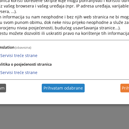
nica koristi određene skripte koje mogu pohranjivati i koristiti od
iz vašeg browsera i vašeg uređaja (npr. IP adresa uređaja, varijable 
era, ...).
h informacija su nam neophodne i bez njih web stranica ne bi mog
i u svom punom obimu, dok neke nisu prijeko neophodne a služe z
 procjenu nivoa posjećenosti, budućeg usavršavanja stranice...).
tu možete dozvoliti ili uskratiti pravo na korištenje tih informacija
nslation
(obavezna)
Servisi treće strane
litika o posjećenosti stranica
Servisi treće strane
tam
Prihvatam odabrane
Pri