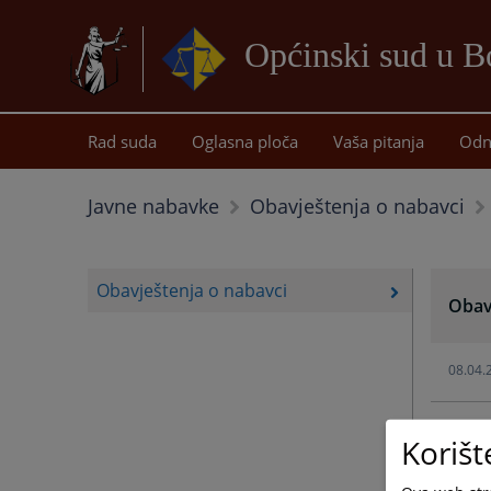
Općinski sud u B
Rad suda
Oglasna ploča
Vaša pitanja
Odn
Javne nabavke
Obavještenja o nabavci
Obavještenja o nabavci
Obav
08.04.
Korišt