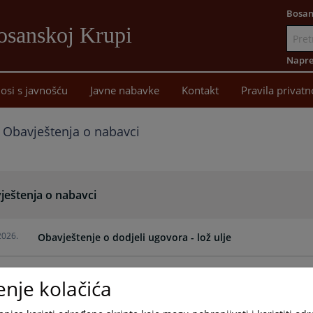
Bosan
osanskoj Krupi
Idi
na
Napre
sadržaj
osi s javnošću
Javne nabavke
Kontakt
Pravila privatn
Obavještenja o nabavci
ještenja o nabavci
2026.
Obavještenje o dodjeli ugovora - lož ulje
enje kolačića