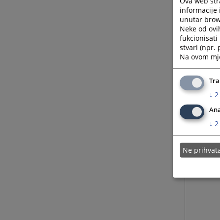
Ova web stra
informacije 
unutar brows
Neke od ovi
fukcionisat
stvari (npr.
Na ovom mjes
Tra
↓
2
Ana
↓
2
Ne prihva