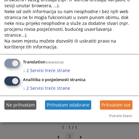
calendar
calendar
sesiji unutar browsera, ...).
and
and
Neke od ovih informacija su nam neophodne i bez njih web
select
select
stranica ne bi mogla fukcionisati u svom punom obimu, dok
neke nisu prijeko neophodne a služe za dodatne stvari (npr.
a
a
procjenu nivoa posjećenosti, budućeg usavršavanja
date.
date.
stranice...).
Press
Press
Na ovom mjestu možete dozvoliti ili uskratiti pravo na
the
the
korištenje tih informacija.
question
question
mark
mark
Translation
(obavezna)
key
key
↓
2
Servisi treće strane
to
to
get
get
Analitika o posjećenosti stranica
the
the
↓
2
Servisi treće strane
keyboard
keyboard
shortcuts
shortcuts
Ne prihvatam
Prihvatam odabrane
Prihvatam sve
for
for
changing
changing
Pokreće Klaro!
dates.
dates.
1 - 1 / 1
1