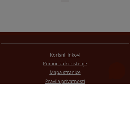
Korisni linkovi
Pomoc za koristenje
Mapa stranice
Pravila privatnosti
Redizajn web stranice je finansirala Evropska unija. Za njen sadržaj isključivo je odgovorno
Visoko sudsko i tužilačko vijeće BiH i ona ne odražava nužno stavove Evropske unije.