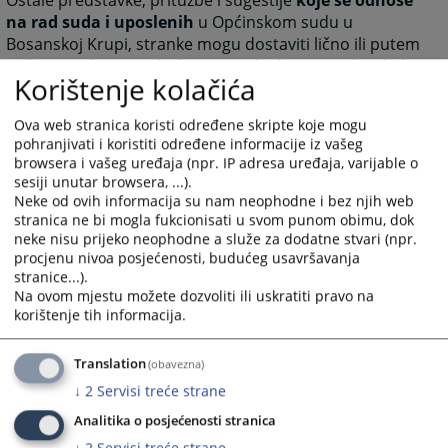
Ostale predstavke, pritužbe i sugestije
koje se odnose
na rad suda i uposlenih
u Općinskom sudu u
Bosanskoj Krupi, stranke mogu dostaviti lično ili putem
pošte na adresu suda ili na e-mail adresu Predsjednika
Korištenje kolačića
Općinskog suda u Bosanskoj Krupi
munevera.ezic@pravosudje.ba.
Ova web stranica koristi određene skripte koje mogu
pohranjivati i koristiti određene informacije iz vašeg
browsera i vašeg uređaja (npr. IP adresa uređaja, varijable o
4008
PREGLEDA
sesiji unutar browsera, ...).
Neke od ovih informacija su nam neophodne i bez njih web
stranica ne bi mogla fukcionisati u svom punom obimu, dok
neke nisu prijeko neophodne a služe za dodatne stvari (npr.
procjenu nivoa posjećenosti, budućeg usavršavanja
stranice...).
Na ovom mjestu možete dozvoliti ili uskratiti pravo na
korištenje tih informacija.
Translation
(obavezna)
↓
2
Servisi treće strane
Analitika o posjećenosti stranica
↓
2
Servisi treće strane