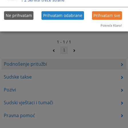
Ne prihvatam
Prihvatam odabrane
Prihvatam sve
Pokreće Klaro!
1 - 1 / 1
1
Podnošenje pritužbi
Sudske takse
Pozivi
Sudski vještaci i tumači
Pravna pomoć