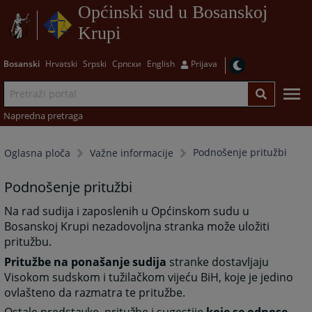
Općinski sud u Bosanskoj
Krupi
Bosanski
Hrvatski
Srpski
Српски
English
Prijava
Napredna pretraga
Podnošenje pritužbi
Oglasna ploča
Važne informacije
Podnošenje pritužbi
Na rad sudija i zaposlenih u Općinskom sudu u
Bosanskoj Krupi nezadovoljna stranka može uložiti
pritužbu.
Pritužbe na ponašanje sudija
stranke dostavljaju
Visokom sudskom i tužilačkom vijeću BiH, koje je jedino
ovlašteno da razmatra te pritužbe.