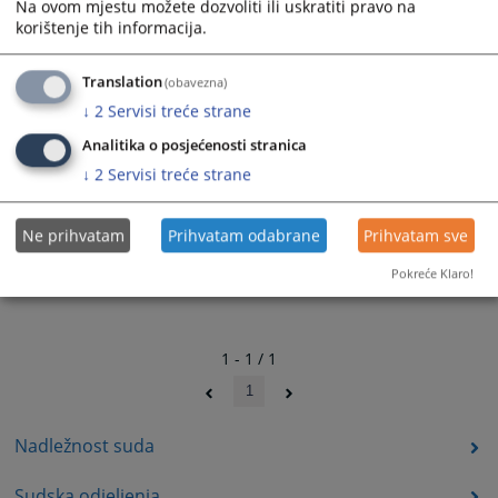
1430
PREGLEDA
Na ovom mjestu možete dozvoliti ili uskratiti pravo na
korištenje tih informacija.
Translation
(obavezna)
↓
2
Servisi treće strane
Analitika o posjećenosti stranica
↓
2
Servisi treće strane
Ne prihvatam
Prihvatam odabrane
Prihvatam sve
Pokreće Klaro!
1 - 1 / 1
1
Nadležnost suda
Sudska odjeljenja