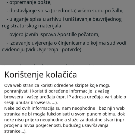
- otpremanje pošte,
- dostavljanje spisa (predmeta) višem sudu po žalbi,
- ulaganje spisa u arhivu i uništavanje bezvrijednog
registraturskog materijala
- ovjera javnih isprava Apostille pečatom,
- izdavanje uvjerenja o činjenicama o kojima sud vodi
evidenciju (vidi Uvjerenja i potvrde).
Ove poslove obavljaju zaposleni na radnim mjestima
Korištenje kolačića
Referenta za unos dokumenata i prijem pošte,
Referenta za upravljanje predmetima i Referenta za
Ova web stranica koristi određene skripte koje mogu
otpremu pošte.
pohranjivati i koristiti određene informacije iz vašeg
Sudska pisarnica smještena je u
prizemlju zgrade
browsera i vašeg uređaja (npr. IP adresa uređaja, varijable o
suda u kancelariji broj 7
., a kontakt telefon je
sesiji unutar browsera, ...).
037/476-538 i 476-539.
Neke od ovih informacija su nam neophodne i bez njih web
stranica ne bi mogla fukcionisati u svom punom obimu, dok
neke nisu prijeko neophodne a služe za dodatne stvari (npr.
procjenu nivoa posjećenosti, budućeg usavršavanja
stranice...).