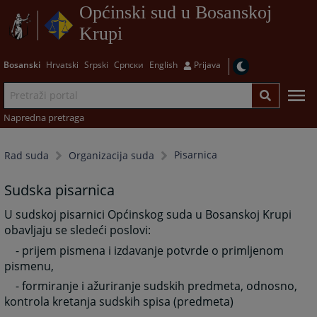
Općinski sud u Bosanskoj
Krupi
Bosanski
Hrvatski
Srpski
Српски
English
Prijava
Napredna pretraga
Pisarnica
Rad suda
Organizacija suda
Sudska pisarnica
U sudskoj pisarnici Općinskog suda u Bosanskoj Krupi
obavljaju se sledeći poslovi:
- prijem pismena i izdavanje potvrde o primljenom
pismenu,
- formiranje i ažuriranje sudskih predmeta, odnosno,
kontrola kretanja sudskih spisa (predmeta)