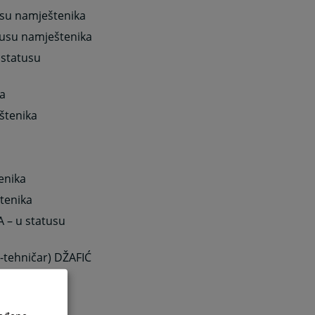
usu namještenika
tusu namještenika
 statusu
ka
štenika
tenika
štenika
A – u statusu
T-tehničar) DŽAFIĆ
tenika