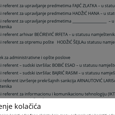
ši referent za upravljanje predmetima FAJIĆ ZLATKA – u stat
ši referent za upravljanje predmetima HADŽIĆ HANA – u sta
ši referent za upravljanje predmetima ___________________
– u
tenika
ši referent arhivar BEĆIREVIĆ IRFETA – u statusu namješteni
ši referent za otpremu pošte
HODŽIĆ ŠEJLA
u statusu namje
ek za administrativne i opšte poslove
ši referent – sudski izvršilac BOBIĆ ESAD – u statusu namješ
ši referent – sudski izvršilac BAJRIĆ RASIM – u statusu namje
ši referent izvršenje prekršajnih sankcija ARNAUTOVIĆ LARIS
tenika
ši referent za informacionu i komunikacionu tehnologiju (IK
– u stutusu namještenika
enje kolačića
ši referent daktilograf AMILA HADŽIPAŠIĆ – u statusu namješ