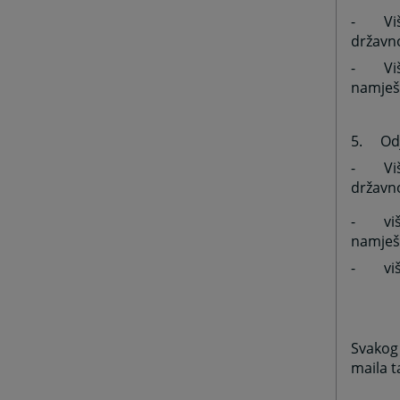
-
Vi
državn
-
Vi
namješ
5.
Od
-
Vi
državn
-
vi
namješ
-
vi
Svakog 
maila 