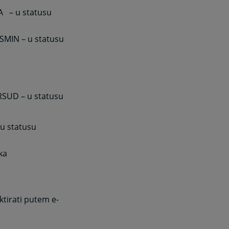
A
– u statusu
ASMIN – u statusu
ERSUD – u statusu
 u statusu
ka
tirati putem e-