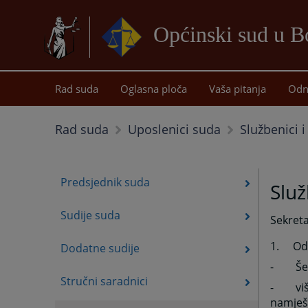
Općinski sud u B
Rad suda
Oglasna ploča
Vaša pitanja
Odn
Službenici 
Rad suda
Uposlenici suda
Predsjednik suda
Služ
Sudije suda
Sekret
1.
Od
Dodatne sudije
-
Še
Stručni saradnici
-
vi
namješ