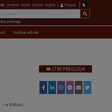
ski
Hrvatski
Srpski
Српски
English
Prijava
dna pretraga
osti
Sudske odluke
2190
PREGLEDA
– u statusu