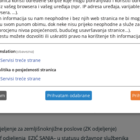
ši referent daktilograf KEKIĆ ADISA – u statusu namještenika
nica koristi određene skripte koje mogu pohranjivati i koristiti od
iz vašeg browsera i vašeg uređaja (npr. IP adresa uređaja, varijable 
ši referent daktilograf ČAUŠEVIĆ ADILA – u statusu namješte
era, ...).
h informacija su nam neophodne i bez njih web stranica ne bi mog
ši referent daktilograf _____________ – u statusu namještenika
i u svom punom obimu, dok neke nisu prijeko neophodne a služe z
ši referent daktilograf HASIĆ RAMIZA – u statusu namješteni
 procjenu nivoa posjećenosti, budućeg usavršavanja stranice...).
tu možete dozvoliti ili uskratiti pravo na korištenje tih informacija
ši referent daktilograf BAPIĆ HATA – u statusu namještenika
ši referent daktilograf MULALIĆ AMILA – u statusu namješten
nslation
(obavezna)
sjek za računovodstvene i pomoćne poslove
Servisi treće strane
f odsjeka BEGIĆ ADIS- u statusu namještenika
litika o posjećenosti stranica
ši referent za računovodstveno materijalne poslove – blaga
Servisi treće strane
 - u
statusu namještenika
ecepcionar-ekonom JAŠARAGIĆ SEMIR – u statusu namješten
tam
Prihvatam odabrane
Pri
zač-dostavljač DURIĆ SENAD – u statusu namještenika
remačica ŠABIĆ VAHIDA – u statusu namještenika
eljenje za zemljišnoknjižne poslove (ZK odjeljenje)
f odjeljenja
EZIĆ SANJA
– u statusu državnog službenika