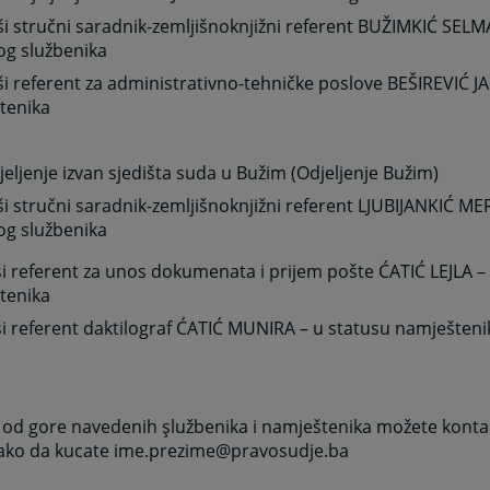
ši stručni saradnik-zemljišnoknjižni referent BUŽIMKIĆ SELM
og službenika
ši referent za administrativno-tehničke poslove BEŠIREVIĆ J
tenika
jeljenje izvan sjedišta suda u Bužim (Odjeljenje Bužim)
ši stručni saradnik-zemljišnoknjižni referent LJUBIJANKIĆ M
og službenika
ši referent za unos dokumenata i prijem pošte ĆATIĆ LEJLA –
tenika
ši referent daktilograf ĆATIĆ MUNIRA – u statusu namješteni
od gore navedenih şlužbenika i namještenika možete kontak
tako da kucate ime.prezime@pravosudje.ba