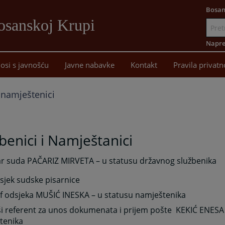
Bosan
osanskoj Krupi
Idi
na
Napre
sadržaj
osi s javnošću
Javne nabavke
Kontakt
Pravila privatn
i namještenici
benici i Namještanici
ar suda PAČARIZ MIRVETA – u statusu državnog službenika
sjek sudske pisarnice
f odsjeka MUŠIĆ INESKA – u statusu namještenika
ši referent za unos dokumenata i prijem pošte
KEKIĆ ENESA
tenika