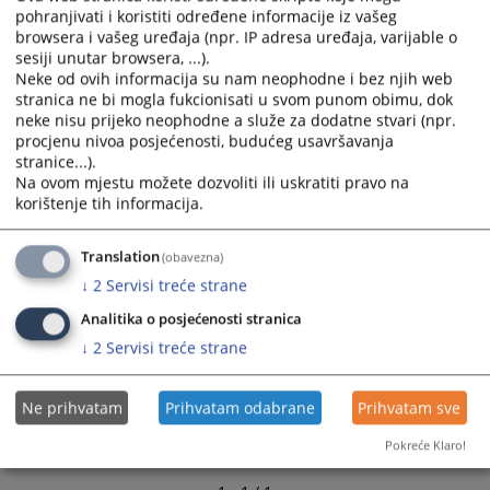
calendar
calendar
pohranjivati i koristiti određene informacije iz vašeg
browsera i vašeg uređaja (npr. IP adresa uređaja, varijable o
and
and
sesiji unutar browsera, ...).
select
select
Neke od ovih informacija su nam neophodne i bez njih web
a
a
stranica ne bi mogla fukcionisati u svom punom obimu, dok
date.
date.
neke nisu prijeko neophodne a služe za dodatne stvari (npr.
Press
Press
procjenu nivoa posjećenosti, budućeg usavršavanja
the
the
stranice...).
question
question
Na ovom mjestu možete dozvoliti ili uskratiti pravo na
korištenje tih informacija.
mark
mark
key
key
to
to
Translation
(obavezna)
get
get
↓
2
Servisi treće strane
the
the
Analitika o posjećenosti stranica
keyboard
keyboard
↓
2
Servisi treće strane
shortcuts
shortcuts
for
for
changing
changing
Ne prihvatam
Prihvatam odabrane
Prihvatam sve
dates.
dates.
Pokreće Klaro!