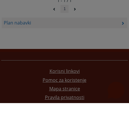
1 - 1 / 1
1
Plan nabavki
Korisni linkovi
Pomoc za koristenje
Mapa stranice
Pravila privatnosti