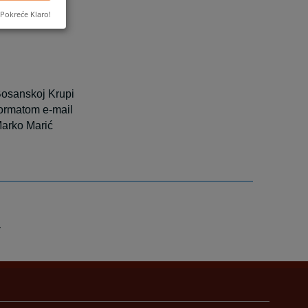
.ba
Pokreće Klaro!
Bosanskoj Krupi
formatom e-mail
Marko Marić