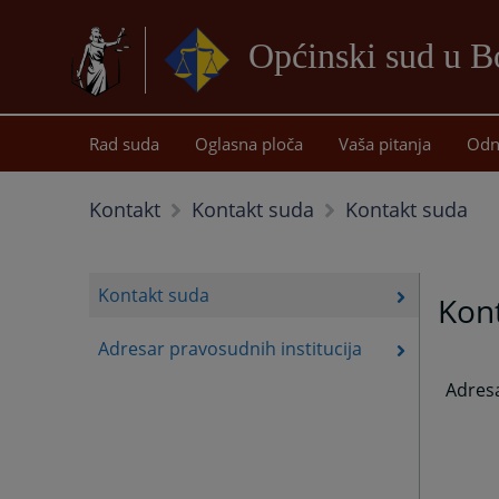
Općinski sud u B
Rad suda
Oglasna ploča
Vaša pitanja
Odn
Kontakt suda
Kontakt
Kontakt suda
Kontakt suda
Kon
Adresar pravosudnih institucija
Adres