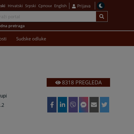
ski
Hrvatski
Srpski
Српски
English
Prijava
dna pretraga
osti
Sudske odluke
8318
PREGLEDA
rupi
.2