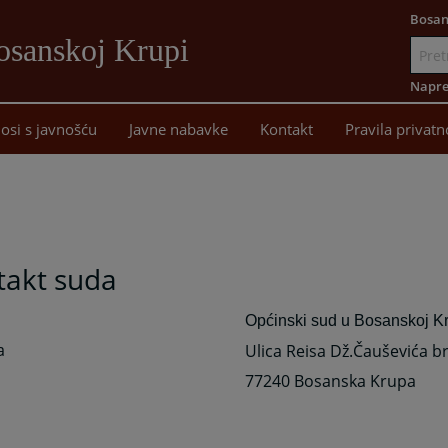
Bosan
osanskoj Krupi
Idi
na
Napre
sadržaj
osi s javnošću
Javne nabavke
Kontakt
Pravila privatn
takt suda
Općinski sud u Bosanskoj K
a
Ulica Reisa Dž.Čauševića br
77240 Bosanska Krupa