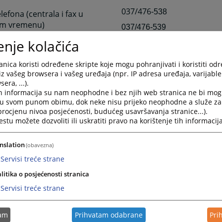
037/476
-538
elefona (centrala i fax u
m vremenu)
037/476-539
enje kolačića
nica koristi određene skripte koje mogu pohranjivati i koristiti od
iz vašeg browsera i vašeg uređaja (npr. IP adresa uređaja, varijable 
era, ...).
elefona - Sekretar suda
037/476-538 ili 539 – lokal 
h informacija su nam neophodne i bez njih web stranica ne bi mog
i u svom punom obimu, dok neke nisu prijeko neophodne a služe z
axa
037/476-538 ili 539
(poslij
 procjenu nivoa posjećenosti, budućeg usavršavanja stranice...).
tu možete dozvoliti ili uskratiti pravo na korištenje tih informacija
enje suda u Bužimu
037/410-740
nslation
(obavezna)
037/419-012
Servisi treće strane
litika o posjećenosti stranica
onska pošta
o
psud-bosanskakrupa@pr
Servisi treće strane
tam
Prihvatam odabrane
Pri