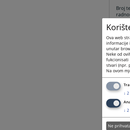
Broj t
radno
Korišt
Ova web stra
informacije 
unutar brows
Broj t
Neke od ovi
fukcionisat
Broj f
stvari (npr.
Na ovom mjes
Odjelj
Tra
↓
2
Ana
Elektr
↓
2
Ne prihva