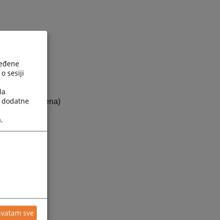
ređene
o sesiji
103
la
a dodatne
e radnog vremena)
.
avosudje.ba
hvatam sve