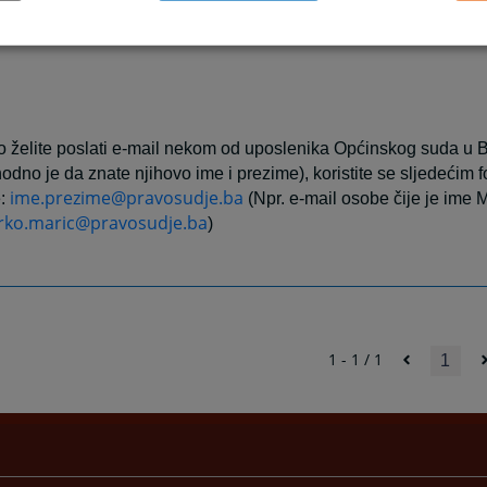
https://opsud-
elna web stranica
bosanskakrupa.pravosudje
o želite poslati e-mail nekom od uposlenika Općinskog suda u 
odno je da znate njihovo ime i prezime), koristite se sljedećim 
ime.prezime@pravosudje.ba
e:
(Npr. e-mail osobe čije je ime 
ko.maric@pravosudje.ba
)
1 - 1 / 1
1