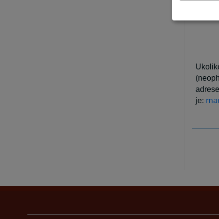
Oficij
Ukolik
(neoph
adres
mar
je: