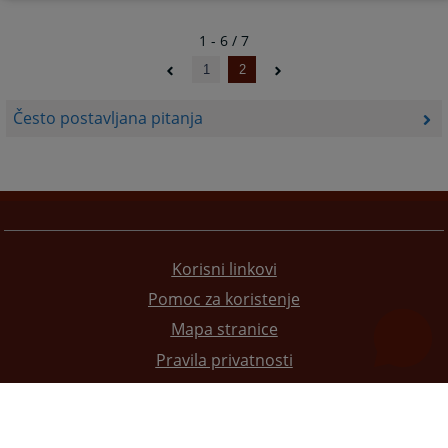
1 - 6 / 7
1
2
Često postavljana pitanja
Korisni linkovi
Pomoc za koristenje
Mapa stranice
Pravila privatnosti