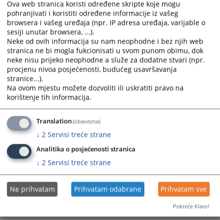
Ova web stranica koristi određene skripte koje mogu
the
the
pohranjivati i koristiti određene informacije iz vašeg
calendar
calendar
Kako podnijeti zahtjev za pristup informacijama?
browsera i vašeg uređaja (npr. IP adresa uređaja, varijable o
and
and
sesiji unutar browsera, ...).
select
select
Neke od ovih informacija su nam neophodne i bez njih web
Kako doći do sudije u postupku?
a
a
stranica ne bi mogla fukcionisati u svom punom obimu, dok
neke nisu prijeko neophodne a služe za dodatne stvari (npr.
date.
date.
Kako mogu doći na razgovor kod Predsjednika suda?
procjenu nivoa posjećenosti, budućeg usavršavanja
Press
Press
stranice...).
the
the
Na ovom mjestu možete dozvoliti ili uskratiti pravo na
Kako sastaviti i pohraniti tastament?
question
question
korištenje tih informacija.
mark
mark
key
key
Translation
(obavezna)
to
to
↓
2
Servisi treće strane
get
get
the
the
Analitika o posjećenosti stranica
keyboard
keyboard
↓
2
Servisi treće strane
shortcuts
shortcuts
for
for
Ne prihvatam
Prihvatam odabrane
Prihvatam sve
changing
changing
dates.
dates.
Pokreće Klaro!