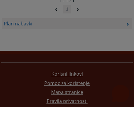
1 - 1 / 1
1
Plan nabavki
Korisni linkovi
Pomoc za koristenje
Mapa stranice
Pravila privatnosti