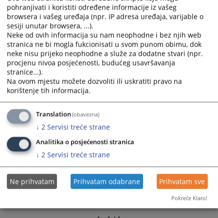
calendar
calendar
pohranjivati i koristiti određene informacije iz vašeg
browsera i vašeg uređaja (npr. IP adresa uređaja, varijable o
and
and
sesiji unutar browsera, ...).
select
select
Neke od ovih informacija su nam neophodne i bez njih web
a
a
stranica ne bi mogla fukcionisati u svom punom obimu, dok
date.
date.
neke nisu prijeko neophodne a služe za dodatne stvari (npr.
Press
Press
procjenu nivoa posjećenosti, budućeg usavršavanja
the
the
stranice...).
question
question
Na ovom mjestu možete dozvoliti ili uskratiti pravo na
korištenje tih informacija.
mark
mark
key
key
to
to
Translation
(obavezna)
get
get
↓
2
Servisi treće strane
the
the
Analitika o posjećenosti stranica
keyboard
keyboard
↓
2
Servisi treće strane
shortcuts
shortcuts
for
for
changing
changing
Ne prihvatam
Prihvatam odabrane
Prihvatam sve
dates.
dates.
Pokreće Klaro!