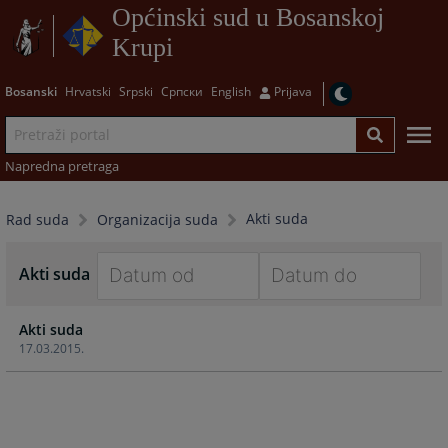
Općinski sud u Bosanskoj
Krupi
Bosanski
Hrvatski
Srpski
Српски
English
Prijava
Napredna pretraga
Akti suda
Rad suda
Organizacija suda
Akti suda
Navigate
Navigate
Akti suda
forward
forward
17.03.2015.
to
to
interact
interact
with
with
the
the
calendar
calendar