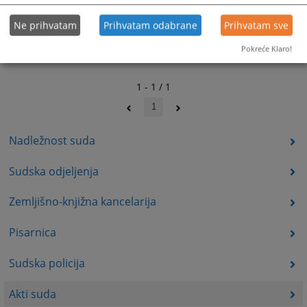
Ne prihvatam
Prihvatam odabrane
Prihvatam sve
Pokreće Klaro!
1 - 1 / 1
1
Nadležnost suda
Sudska odjeljenja
Zemljišno-knjižna kancelarija
Pisarnica
Sudska policija
Akti suda