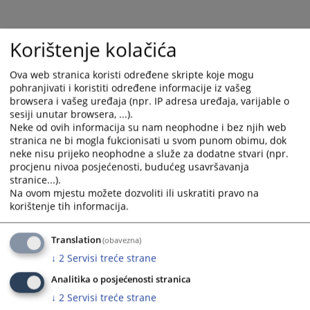
and
and
select
select
a
a
Korištenje kolačića
date.
date.
Press
Press
Ova web stranica koristi određene skripte koje mogu
the
the
pohranjivati i koristiti određene informacije iz vašeg
browsera i vašeg uređaja (npr. IP adresa uređaja, varijable o
question
question
sesiji unutar browsera, ...).
mark
mark
Neke od ovih informacija su nam neophodne i bez njih web
key
key
stranica ne bi mogla fukcionisati u svom punom obimu, dok
to
to
neke nisu prijeko neophodne a služe za dodatne stvari (npr.
get
get
procjenu nivoa posjećenosti, budućeg usavršavanja
the
the
stranice...).
keyboard
keyboard
Na ovom mjestu možete dozvoliti ili uskratiti pravo na
korištenje tih informacija.
shortcuts
shortcuts
for
for
changing
changing
Translation
(obavezna)
dates.
dates.
↓
2
Servisi treće strane
Analitika o posjećenosti stranica
↓
2
Servisi treće strane