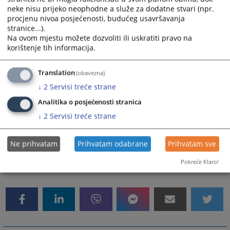
neke nisu prijeko neophodne a služe za dodatne stvari (npr.
Oficijelna web
https://opsud-
procjenu nivoa posjećenosti, budućeg usavršavanja
stranice...).
stranica
bosanskakrupa.pravosudje.ba
Na ovom mjestu možete dozvoliti ili uskratiti pravo na
korištenje tih informacija.
Translation
(obavezna)
↓
2
Servisi treće strane
Ukoliko želite poslati e-mail nekom od uposlenika Općinskog suda u
Bosanskoj Krupi (neophodno je da znate njihovo ime i prezime),
Analitika o posjećenosti stranica
koristite se sljedećim formatom e-mail
↓
2
Servisi treće strane
ime.prezime@pravosudje.ba
adrese:
(Npr. e-mail osobe čije
marko.maric@pravosudje.ba
je ime Marko Marić je:
)
Ne prihvatam
Prihvatam odabrane
Prihvatam sve
Pokreće Klaro!
8300
PREGLEDA