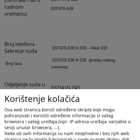
radnom
037/476-539
vremenu)
Broj telefona -
037/476-538 ili 539 – lokal 103
Sekretar suda
037/476-538 ili 539
(poslije radnog
Broj faxa
vremena)
Odjeljenje suda u
037/410-740
Bužimu
Korištenje kolačića
037/419-012
Ova web stranica koristi određene skripte koje mogu
o
psud-
pohranjivati i koristiti određene informacije iz vašeg
Elektronska
bosanskakrupa@pravosudje.ba
browsera i vašeg uređaja (npr. IP adresa uređaja, varijable o
pošta
sesiji unutar browsera, ...).
Neke od ovih informacija su nam neophodne i bez njih web
stranica ne bi mogla fukcionisati u svom punom obimu, dok