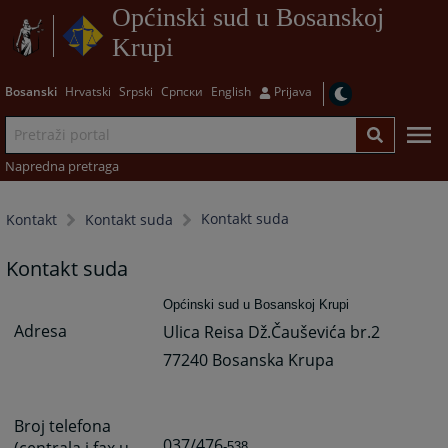
Općinski sud u Bosanskoj
Krupi
Bosanski
Hrvatski
Srpski
Српски
English
Prijava
Napredna pretraga
Kontakt suda
Kontakt
Kontakt suda
Kontakt suda
Općinski sud u Bosanskoj Krupi
Adresa
Ulica Reisa Dž.Čauševića br.2
77240 Bosanska Krupa
Broj telefona
037/476
(centrala i fax u
-538