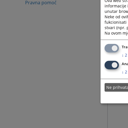
Ova web stra
Pravna pomoć
adresu 
informacije 
unutar brows
muneve
Neke od ovi
fukcionisat
stvari (npr.
Na ovom mjes
Tra
↓
2
Ana
↓
2
Ne prihva