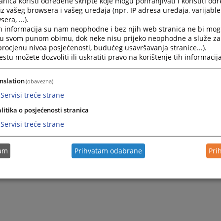
nica koristi određene skripte koje mogu pohranjivati i koristiti od
suda ili na e-mail adresu Predsjednika Općinskog suda u B
iz vašeg browsera i vašeg uređaja (npr. IP adresa uređaja, varijable 
era, ...).
ra.ezic@pravosudje.ba.
h informacija su nam neophodne i bez njih web stranica ne bi mog
i u svom punom obimu, dok neke nisu prijeko neophodne a služe z
 procjenu nivoa posjećenosti, budućeg usavršavanja stranice...).
tu možete dozvoliti ili uskratiti pravo na korištenje tih informacija
nslation
(obavezna)
Servisi treće strane
litika o posjećenosti stranica
Servisi treće strane
tam
Prihvatam odabrane
Pri