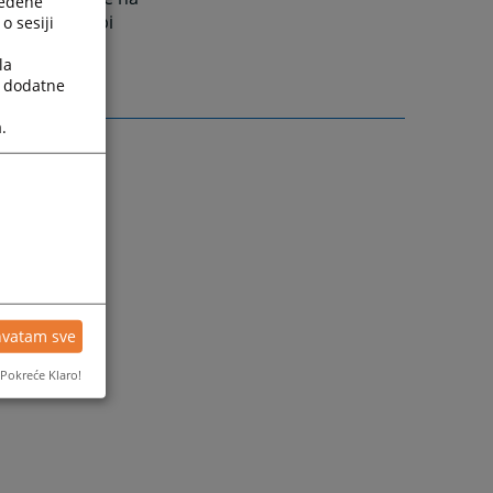
ređene
osanskoj Krupi
o sesiji
la
a dodatne
.
hvatam sve
Pokreće Klaro!