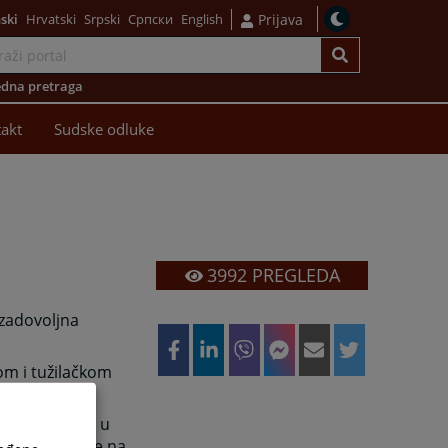
ski
Hrvatski
Srpski
Српски
English
Prijava
dna pretraga
akt
Sudske odluke
3992
PREGLEDA
ezadovoljna
om i tužilačkom
 i uposlenih
u
li putem pošte na