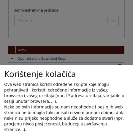
Administrativna jedinica
Odaberi...
Naziv
Općinski sud u Bosanskoj Krupi
Naziv institucije:
Općinski sud u Bosanskoj Krupi
Korištenje kolačića
Adresa:
Ulica Reis Džemaludina Čauševića br.2, 77240 Bosanska Krupa
Telefon:
Predsjednik suda 037 474 240
Ova web stranica koristi određene skripte koje mogu
Adresa elektronske pošte:
opsud-bosanskakrupa@pravosudje.ba
pohranjivati i koristiti određene informacije iz vašeg
browsera i vašeg uređaja (npr. IP adresa uređaja, varijable o
Web stranica:
https://opsud-bosanskakrupa.pravosudje.ba
sesiji unutar browsera, ...).
Radno vrijeme:
07:30-16:00
Neke od ovih informacija su nam neophodne i bez njih web
Predsjednik:
Ezić Munevera
stranica ne bi mogla fukcionisati u svom punom obimu, dok
Druga kontakt osoba:
Pačariz Mirveta
neke nisu prijeko neophodne a služe za dodatne stvari (npr.
Ostale informacije:
08:30-14:00
procjenu nivoa posjećenosti, budućeg usavršavanja
stranice...).
Obavijesti o stanju predmeta:
Da