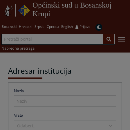
Općinski sud u Bosanskoj
Krupi
Bosanski
Hrvatski
Srpski
Српски
English
Prijava
Napredna pretraga
Adresar institucija
Naziv
Vrsta
Odaberi...