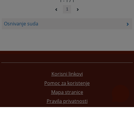
1 - 1 / 1
1
Osnivanje suda
Korisni linkovi
Pomoc za koristenje
Mapa stranice
Pravila privatnosti