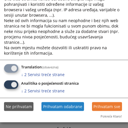
calendar
calendar
pohranjivati i koristiti određene informacije iz vašeg
browsera i vašeg uređaja (npr. IP adresa uređaja, varijable o
and
and
sesiji unutar browsera, ...).
select
select
Neke od ovih informacija su nam neophodne i bez njih web
a
a
stranica ne bi mogla fukcionisati u svom punom obimu, dok
date.
date.
neke nisu prijeko neophodne a služe za dodatne stvari (npr.
Press
Press
procjenu nivoa posjećenosti, budućeg usavršavanja
the
the
stranice...).
question
question
Na ovom mjestu možete dozvoliti ili uskratiti pravo na
korištenje tih informacija.
mark
mark
key
key
to
to
Translation
(obavezna)
get
get
↓
2
Servisi treće strane
the
the
Analitika o posjećenosti stranica
keyboard
keyboard
↓
2
Servisi treće strane
shortcuts
shortcuts
for
for
changing
changing
Ne prihvatam
Prihvatam odabrane
Prihvatam sve
dates.
dates.
Pokreće Klaro!