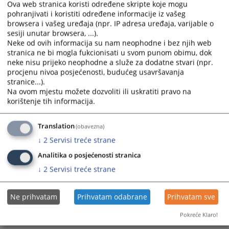
Ova web stranica koristi određene skripte koje mogu
the
the
pohranjivati i koristiti određene informacije iz vašeg
calendar
calendar
Kako podnijeti zahtjev za pristup informacijama?
browsera i vašeg uređaja (npr. IP adresa uređaja, varijable o
and
and
sesiji unutar browsera, ...).
select
select
Neke od ovih informacija su nam neophodne i bez njih web
Kako doći do sudije u postupku?
a
a
stranica ne bi mogla fukcionisati u svom punom obimu, dok
neke nisu prijeko neophodne a služe za dodatne stvari (npr.
date.
date.
Kako mogu doći na razgovor kod Predsjednika suda?
procjenu nivoa posjećenosti, budućeg usavršavanja
Press
Press
stranice...).
the
the
Na ovom mjestu možete dozvoliti ili uskratiti pravo na
Kako sastaviti i pohraniti tastament?
question
question
korištenje tih informacija.
mark
mark
key
key
Translation
(obavezna)
to
to
↓
2
Servisi treće strane
get
get
the
the
Analitika o posjećenosti stranica
keyboard
keyboard
↓
2
Servisi treće strane
shortcuts
shortcuts
for
for
Ne prihvatam
Prihvatam odabrane
Prihvatam sve
changing
changing
dates.
dates.
Pokreće Klaro!