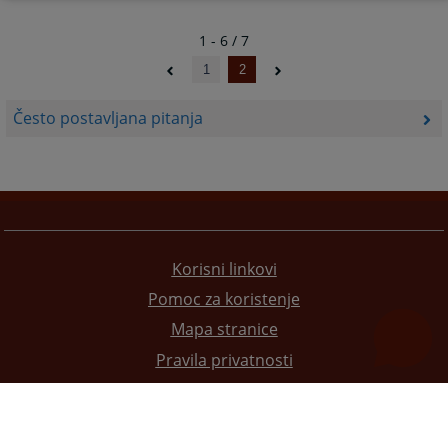
1 - 6 / 7
1
2
Često postavljana pitanja
Korisni linkovi
Pomoc za koristenje
Mapa stranice
Pravila privatnosti