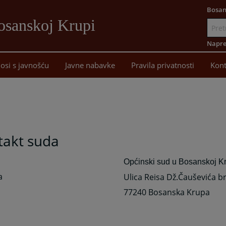
Bosan
osanskoj Krupi
Idi
na
Napre
sadržaj
osi s javnošću
Javne nabavke
Pravila privatnosti
Kont
takt suda
Općinski sud u Bosanskoj K
a
Ulica Reisa Dž.Čauševića br
77240 Bosanska Krupa