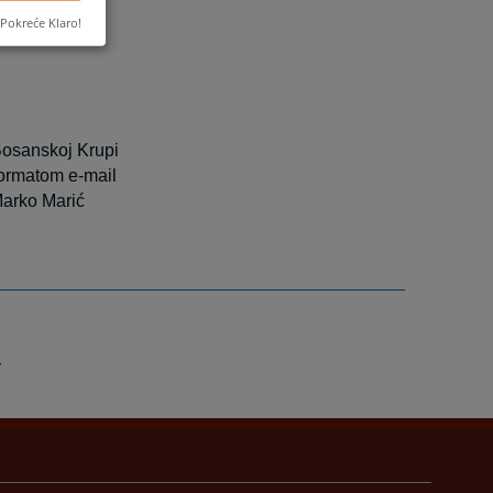
.ba
Pokreće Klaro!
Bosanskoj Krupi
formatom e-mail
Marko Marić