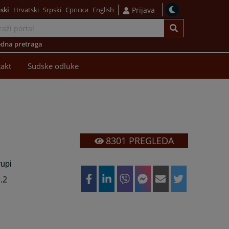
ski
Hrvatski
Srpski
Српски
English
Prijava
dna pretraga
akt
Sudske odluke
8301
PREGLEDA
rupi
.2