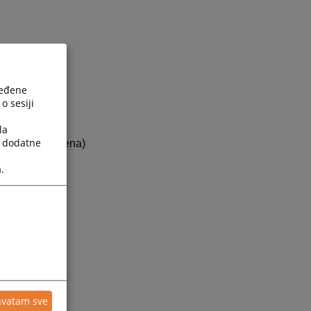
ređene
o sesiji
103
la
a dodatne
e radnog vremena)
.
avosudje.ba
hvatam sve