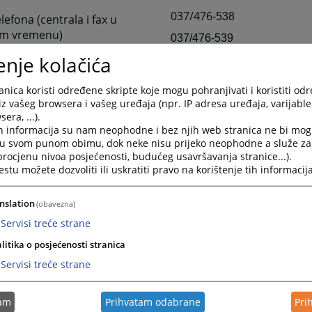
037/476
-538
elefona (centrala i fax u
m vremenu)
037/476-539
enje kolačića
nica koristi određene skripte koje mogu pohranjivati i koristiti od
iz vašeg browsera i vašeg uređaja (npr. IP adresa uređaja, varijable 
era, ...).
elefona - Sekretar suda
037/476-538 ili 539 – lokal 
h informacija su nam neophodne i bez njih web stranica ne bi mog
i u svom punom obimu, dok neke nisu prijeko neophodne a služe z
axa
037/476-538 ili 539
(poslij
 procjenu nivoa posjećenosti, budućeg usavršavanja stranice...).
tu možete dozvoliti ili uskratiti pravo na korištenje tih informacija
enje suda u Bužimu
037/410-740
nslation
(obavezna)
037/419-012
Servisi treće strane
litika o posjećenosti stranica
onska pošta
o
psud-bosanskakrupa@pr
Servisi treće strane
tam
Prihvatam odabrane
Pri