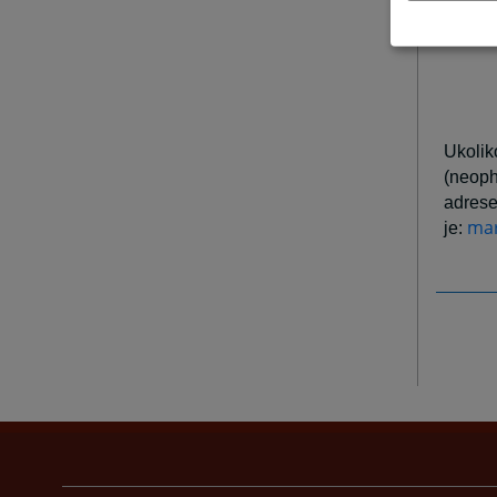
Oficij
Ukolik
(neoph
adres
mar
je: