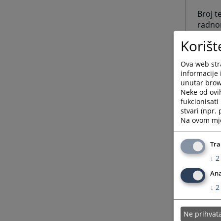
Broj t
radno
Korišt
Ova web stra
informacije 
unutar brows
Broj t
Neke od ovi
fukcionisat
Broj f
stvari (npr.
Na ovom mjes
Odjelj
Tra
↓
2
Ana
Elektr
↓
2
Ne prihva