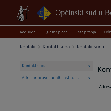
Općinski sud u B
Rad suda
Oglasna ploča
Vaša pitanja
Odn
Kontakt suda
Kontakt
Kontakt suda
Kontakt suda
Kon
Adresar pravosudnih institucija
Adres