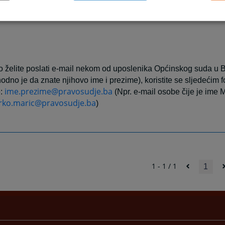
https://opsud-
elna web stranica
bosanskakrupa.pravosudje
o želite poslati e-mail nekom od uposlenika Općinskog suda u 
odno je da znate njihovo ime i prezime), koristite se sljedećim 
ime.prezime@pravosudje.ba
e:
(Npr. e-mail osobe čije je ime 
ko.maric@pravosudje.ba
)
1 - 1 / 1
1