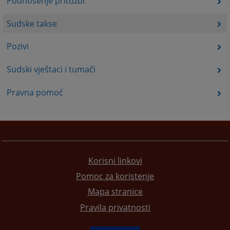
Podnošenje pritužbi
Sudske takse
Pozivi
Sudski vještaci i tumači
Pravna pomoć
Korisni linkovi
Pomoc za koristenje
Mapa stranice
Pravila privatnosti