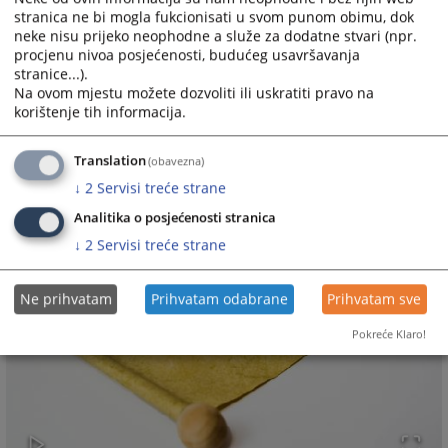
uplati taksu u ovom roku sud će nastaviti postupak i pristupiti
stranica ne bi mogla fukcionisati u svom punom obimu, dok
prinudnoj naplati takse.
neke nisu prijeko neophodne a služe za dodatne stvari (npr.
procjenu nivoa posjećenosti, budućeg usavršavanja
2073
PREGLEDA
stranice...).
Na ovom mjestu možete dozvoliti ili uskratiti pravo na
korištenje tih informacija.
Translation
(obavezna)
↓
2
Servisi treće strane
Analitika o posjećenosti stranica
↓
2
Servisi treće strane
Ne prihvatam
Prihvatam odabrane
Prihvatam sve
Pokreće Klaro!