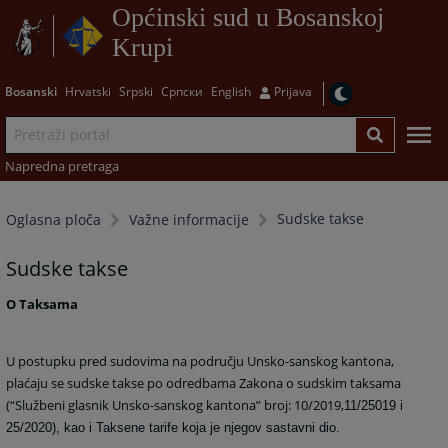
Općinski sud u Bosanskoj
Krupi
Bosanski
Hrvatski
Srpski
Српски
English
Prijava
Napredna pretraga
Sudske takse
Oglasna ploča
Važne informacije
Sudske takse
O Taksama
U postupku pred sudovima na području Unsko-sanskog kantona,
plaćaju se sudske takse po odredbama Zakona o sudskim taksama
(“Službeni glasnik Unsko-sanskog kantona” broj: 10/2019,
11/25019 i
25/2020
), kao i Taksene tarife koja je njegov sastavni dio.