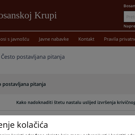
Bosan
osanskoj Krupi
Idi
na
Napre
sadržaj
osi s javnošću
Javne nabavke
Kontakt
Pravila privatn
Često postavljana pitanja
 postavljana pitanja
Kako nadoknaditi štetu nastalu uslijed izvršenja krivičnog
Kako mogu dobiti informacije o predmetu?
enje kolačića
Kako podnijeti zahtjev za pristup informacijama?