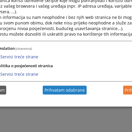
nica koristi određene skripte koje mogu pohranjivati i koristiti od
iz vašeg browsera i vašeg uređaja (npr. IP adresa uređaja, varijable 
era, ...).
Kako doći do sudije u postupku?
h informacija su nam neophodne i bez njih web stranica ne bi mog
i u svom punom obimu, dok neke nisu prijeko neophodne a služe z
 procjenu nivoa posjećenosti, budućeg usavršavanja stranice...).
Kako mogu doći na razgovor kod Predsjednika suda?
tu možete dozvoliti ili uskratiti pravo na korištenje tih informacija
Kako sastaviti i pohraniti tastament?
nslation
(obavezna)
Servisi treće strane
litika o posjećenosti stranica
Servisi treće strane
tam
Prihvatam odabrane
Pri