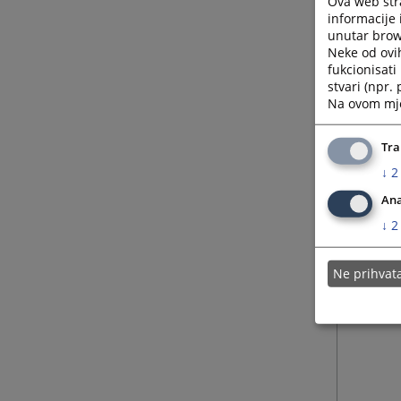
Ova web stra
informacije 
unutar brows
Neke od ovi
fukcionisat
stvari (npr.
Na ovom mjes
Tra
↓
2
Ana
↓
2
Ne prihva