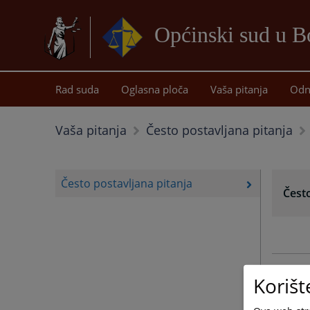
Općinski sud u B
Rad suda
Oglasna ploča
Vaša pitanja
Odn
Vaša pitanja
Često postavljana pitanja
Često postavljana pitanja
Često
Korišt