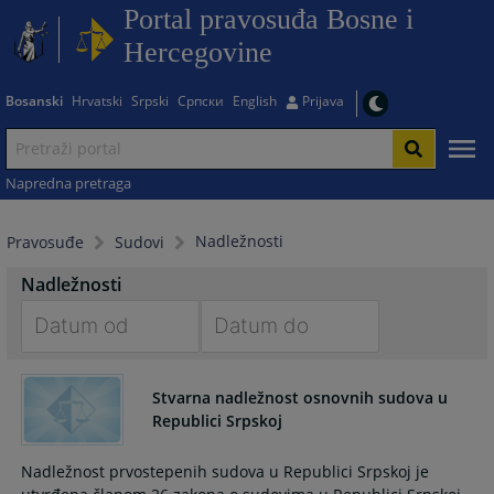
Portal pravosuđa Bosne i
Hercegovine
Bosanski
Hrvatski
Srpski
Српски
English
Prijava
Napredna pretraga
Nadležnosti
Pravosuđe
Sudovi
Nadležnosti
Navigate
Navigate
forward
forward
Stvarna nadležnost osnovnih sudova u
to
to
Republici Srpskoj
interact
interact
with
with
Nadležnost prvostepenih sudova u Republici Srpskoj je
the
the