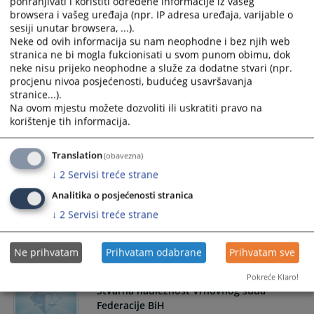
pohranjivati i koristiti određene informacije iz vašeg
članom 28 zakona o sudovima u Republici Srpskoj.
browsera i vašeg uređaja (npr. IP adresa uređaja, varijable o
sesiji unutar browsera, ...).
Neke od ovih informacija su nam neophodne i bez njih web
stranica ne bi mogla fukcionisati u svom punom obimu, dok
Stvarna nadležnost općinskih sudova u
neke nisu prijeko neophodne a služe za dodatne stvari (npr.
Federaciji BiH
procjenu nivoa posjećenosti, budućeg usavršavanja
stranice...).
Nadležnost prvostepenih sudova u Federaciji BiH je
Na ovom mjestu možete dozvoliti ili uskratiti pravo na
utvrđena članom 27 zakona o sudovima u F BiH.
korištenje tih informacija.
Translation
(obavezna)
Stvarna nadležnost kantonalnih sudova u
↓
2
Servisi treće strane
Federaciji BiH
Analitika o posjećenosti stranica
Nadležnost prvostepenih sudova u Federaciji BiH je
↓
2
Servisi treće strane
utvrđena članom 28 zakona o sudovima u Federacije Bosne i
Hercegovine.
Ne prihvatam
Prihvatam odabrane
Prihvatam sve
Pokreće Klaro!
Stvarna nadležnost Vrhovnog suda
Federacije BiH