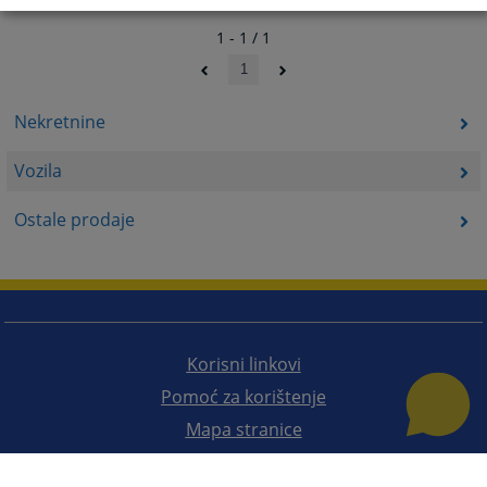
1 - 1 / 1
1
Nekretnine
Vozila
Ostale prodaje
Korisni linkovi
Pomoć za korištenje
Mapa stranice