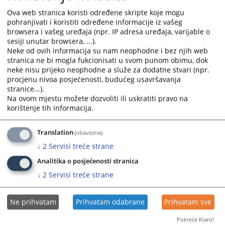
(kancelarija broj 086/II sprat)
and
and
Ova web stranica koristi određene skripte koje mogu
14.11.2025.
select
select
pohranjivati i koristiti određene informacije iz vašeg
a
a
browsera i vašeg uređaja (npr. IP adresa uređaja, varijable o
date.
date.
sesiji unutar browsera, ...).
Neke od ovih informacija su nam neophodne i bez njih web
Press
Press
stranica ne bi mogla fukcionisati u svom punom obimu, dok
the
the
neke nisu prijeko neophodne a služe za dodatne stvari (npr.
question
question
procjenu nivoa posjećenosti, budućeg usavršavanja
mark
mark
stranice...).
key
key
Na ovom mjestu možete dozvoliti ili uskratiti pravo na
to
to
korištenje tih informacija.
get
get
the
the
Translation
(obavezna)
keyboard
keyboard
↓
2
Servisi treće strane
shortcuts
shortcuts
for
for
Analitika o posjećenosti stranica
changing
changing
↓
2
Servisi treće strane
dates.
dates.
Ne prihvatam
Prihvatam odabrane
Prihvatam sve
Pokreće Klaro!