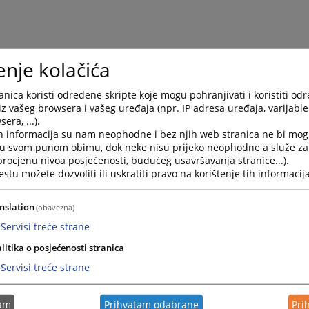
enje kolačića
nica koristi određene skripte koje mogu pohranjivati i koristiti od
iz vašeg browsera i vašeg uređaja (npr. IP adresa uređaja, varijable 
era, ...).
h informacija su nam neophodne i bez njih web stranica ne bi mog
i u svom punom obimu, dok neke nisu prijeko neophodne a služe z
 procjenu nivoa posjećenosti, budućeg usavršavanja stranice...).
tu možete dozvoliti ili uskratiti pravo na korištenje tih informacija
nslation
(obavezna)
Servisi treće strane
litika o posjećenosti stranica
Servisi treće strane
tam
Prihvatam odabrane
Pri