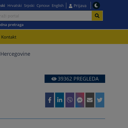
ski
Hrvatski
Srpski
Српски
English
Prijava
dna pretraga
Kontakt
i Hercegovine
39362
PREGLEDA