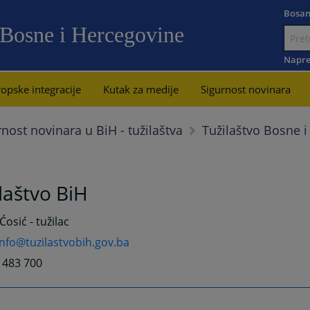
Bosan
 Bosne i Hercegovine
Idi
na
Napre
sadržaj
opske integracije
Kutak za medije
Sigurnost novinara
Tužilaštvo Bosne 
rnost novinara u BiH - tužilaštva
laštvo BiH
osić - tužilac
info@tuzilastvobih.gov.ba
3 483 700