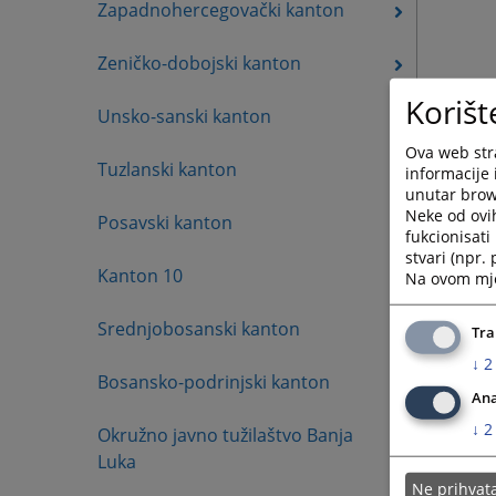
Zapadnohercegovački kanton
Zeničko-dobojski kanton
Korišt
Unsko-sanski kanton
Ova web stra
Tuzlanski kanton
informacije 
unutar brows
Neke od ovi
Posavski kanton
fukcionisat
stvari (npr.
Kanton 10
Na ovom mjes
Srednjobosanski kanton
Tra
↓
2
Bosansko-podrinjski kanton
Ana
↓
2
Okružno javno tužilaštvo Banja
Luka
Ne prihva