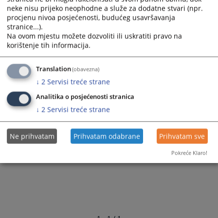
neke nisu prijeko neophodne a služe za dodatne stvari (npr.
procjenu nivoa posjećenosti, budućeg usavršavanja
stranice...).
Na ovom mjestu možete dozvoliti ili uskratiti pravo na
korištenje tih informacija.
Translation
(obavezna)
↓
2
Servisi treće strane
Analitika o posjećenosti stranica
↓
2
Servisi treće strane
Ne prihvatam
Prihvatam odabrane
Prihvatam sve
Pokreće Klaro!