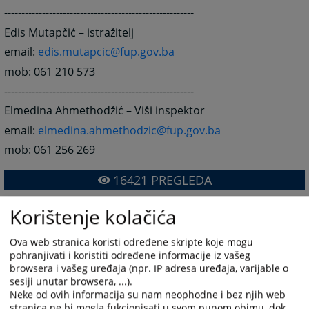
-------------------------------------------------------
Edis Mutapčić – istražitelj
email:
edis.mutapcic@fup.gov.ba
mob: 061 210 573
-------------------------------------------------------
Elmedina Ahmethodžić – Viši inspektor
email:
elmedina.ahmethodzic@fup.gov.ba
mob: 061 256 269
16421
PREGLEDA
Korištenje kolačića
Ova web stranica koristi određene skripte koje mogu
pohranjivati i koristiti određene informacije iz vašeg
browsera i vašeg uređaja (npr. IP adresa uređaja, varijable o
sesiji unutar browsera, ...).
Neke od ovih informacija su nam neophodne i bez njih web
stranica ne bi mogla fukcionisati u svom punom obimu, dok