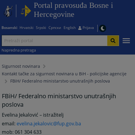
Portal pravosuđa Bosne i
Hercegovine
Bosanski
Hrvatski
Srpski
Српски
English
Prijava
Napredna pretraga
Sigurnost novinara
Kontakt tačke za sigurnost novinara u BiH - policijske agencije
FBiH/ Federalno ministarstvo unutrašnjih poslova
FBiH/ Federalno ministarstvo unutrašnjih
poslova
Evelina Jekalović – istražitelj
email:
evelina.jekalovic@fup.gov.ba
mob: 061 304 633