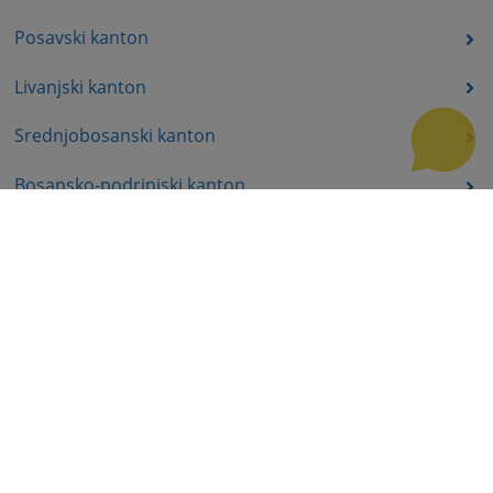
Posavski kanton
Livanjski kanton
Srednjobosanski kanton
Bosansko-podrinjski kanton
Prateći dokumenti
Korisni linkovi
Pomoć za korištenje
Mapa stranice