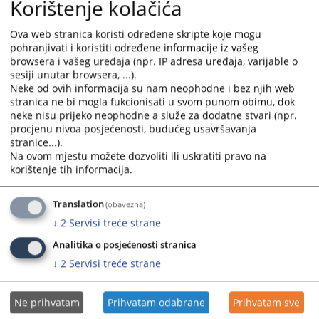
Korištenje kolačića
calendar
calendar
and
and
Ova web stranica koristi određene skripte koje mogu
select
select
pohranjivati i koristiti određene informacije iz vašeg
a
a
browsera i vašeg uređaja (npr. IP adresa uređaja, varijable o
date.
date.
sesiji unutar browsera, ...).
Press
Press
Neke od ovih informacija su nam neophodne i bez njih web
stranica ne bi mogla fukcionisati u svom punom obimu, dok
the
the
neke nisu prijeko neophodne a služe za dodatne stvari (npr.
question
question
procjenu nivoa posjećenosti, budućeg usavršavanja
mark
mark
stranice...).
key
key
Na ovom mjestu možete dozvoliti ili uskratiti pravo na
to
to
korištenje tih informacija.
get
get
the
the
Translation
(obavezna)
keyboard
keyboard
↓
2
Servisi treće strane
shortcuts
shortcuts
for
for
Analitika o posjećenosti stranica
changing
changing
↓
2
Servisi treće strane
dates.
dates.
Ne prihvatam
Prihvatam odabrane
Prihvatam sve