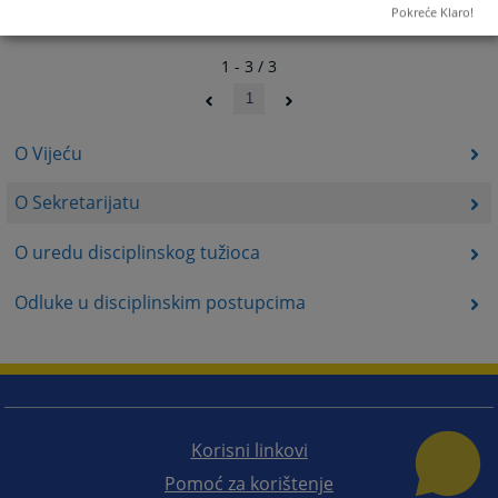
Pokreće Klaro!
1 - 3 / 3
1
O Vijeću
O Sekretarijatu
O uredu disciplinskog tužioca
Odluke u disciplinskim postupcima
Korisni linkovi
Pomoć za korištenje