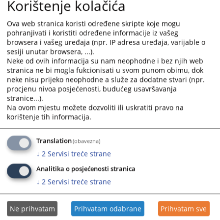
Korištenje kolačića
calendar
calendar
and
and
Ova web stranica koristi određene skripte koje mogu
select
select
pohranjivati i koristiti određene informacije iz vašeg
a
a
browsera i vašeg uređaja (npr. IP adresa uređaja, varijable o
date.
date.
sesiji unutar browsera, ...).
Press
Press
Neke od ovih informacija su nam neophodne i bez njih web
stranica ne bi mogla fukcionisati u svom punom obimu, dok
the
the
neke nisu prijeko neophodne a služe za dodatne stvari (npr.
question
question
procjenu nivoa posjećenosti, budućeg usavršavanja
mark
mark
stranice...).
key
key
Na ovom mjestu možete dozvoliti ili uskratiti pravo na
to
to
korištenje tih informacija.
get
get
the
the
Translation
(obavezna)
keyboard
keyboard
↓
2
Servisi treće strane
shortcuts
shortcuts
for
for
Analitika o posjećenosti stranica
changing
changing
↓
2
Servisi treće strane
dates.
dates.
Ne prihvatam
Prihvatam odabrane
Prihvatam sve