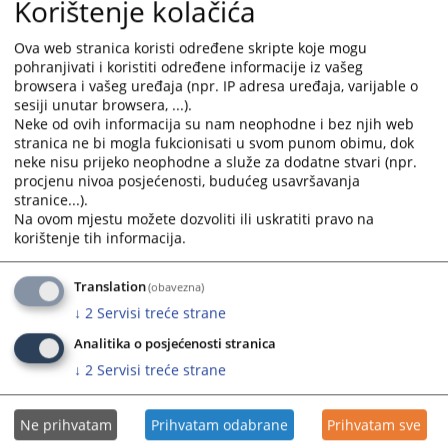
Korištenje kolačića
Ova web stranica koristi određene skripte koje mogu
pohranjivati i koristiti određene informacije iz vašeg
browsera i vašeg uređaja (npr. IP adresa uređaja, varijable o
sesiji unutar browsera, ...).
Neke od ovih informacija su nam neophodne i bez njih web
stranica ne bi mogla fukcionisati u svom punom obimu, dok
neke nisu prijeko neophodne a služe za dodatne stvari (npr.
procjenu nivoa posjećenosti, budućeg usavršavanja
stranice...).
Na ovom mjestu možete dozvoliti ili uskratiti pravo na
korištenje tih informacija.
Translation
(obavezna)
↓
2
Servisi treće strane
Analitika o posjećenosti stranica
↓
2
Servisi treće strane
Ne prihvatam
Prihvatam odabrane
Prihvatam sve