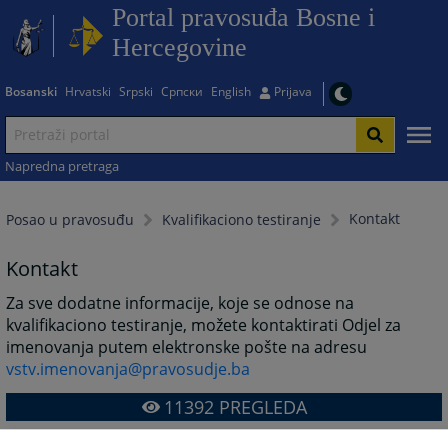
Portal pravosuđa Bosne i
Hercegovine
Bosanski
Hrvatski
Srpski
Српски
English
Prijava
Napredna pretraga
Kontakt
Posao u pravosuđu
Kvalifikaciono testiranje
Kontakt
Za sve dodatne informacije, koje se odnose na
kvalifikaciono testiranje, možete kontaktirati Odjel za
imenovanja putem elektronske pošte na adresu
vstv.imenovanja@pravosudje.ba
11392
PREGLEDA