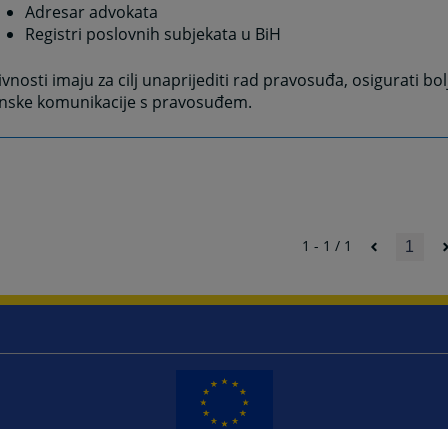
Adresar advokata
Registri poslovnih subjekata u BiH
ivnosti imaju za cilj unaprijediti rad pravosuđa, osigurati bolj
onske komunikacije s pravosuđem.
1 - 1 / 1
1
Redizajn web stranice je finansirala Evropska unija. Za njen sadržaj isključivo je odgovorno