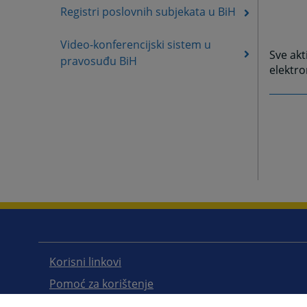
Registri poslovnih subjekata u BiH
Video-konferencijski sistem u
Sve akt
pravosuđu BiH
elektr
Korisni linkovi
Pomoć za korištenje
Mapa stranice