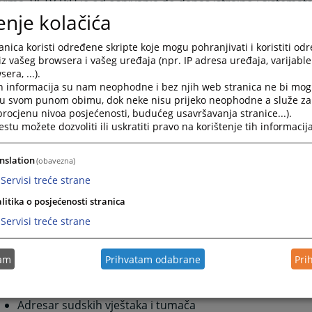
tvima, VSTV BiH je od osnivanja do danas istrajno i sistemats
enje kolačića
u i unapređenju pravosudnog informacionog sistema, čime 
čena primjena informacionih tehnologija u svakodnevnom r
nica koristi određene skripte koje mogu pohranjivati i koristiti od
tvima širom Bosne i Hercegovine.
iz vašeg browsera i vašeg uređaja (npr. IP adresa uređaja, varijable 
 informatizacije u pravosuđu primarno je motiviran unapre
era, ...).
ravanjem jednakog pristupa pravdi za sve građane. Cijeneći
h informacija su nam neophodne i bez njih web stranica ne bi mog
avanja pravovremenog i adekvatnog informiranja građana o
i u svom punom obimu, dok neke nisu prijeko neophodne a služe z
 procjenu nivoa posjećenosti, budućeg usavršavanja stranice...).
iH je 2007. godine pokrenuo proces razvoja web-portala pr
tu možete dozvoliti ili uskratiti pravo na korištenje tih informacija
vine. Kako bi portal pravosuđa i web-stranice pravosudnih i
ili i prilagodili potrebama građana i korisnika sudskih usluga
nih godina razvijen je niz funkcionalnosti portala:
nslation
(obavezna)
Servisi treće strane
Interaktivna mapa o radu sudova u BiH
Online pristup sudskim predmetima
litika o posjećenosti stranica
"E-sud" - Mobilna aplikacija za pristup sudskim predmet
Servisi treće strane
Raspored suđenja
Kalkulator sudskih taksi
Kalkulator troškova sudskih postupaka
tam
Prihvatam odabrane
Pri
Uvjerenja o nevođenju krivičnog postupka
Adresar pravosudnih institucija
Adresar sudskih vještaka i tumača