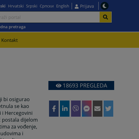
ski
Hrvatski
Srpski
Српски
English
Prijava
dna pretraga
Kontakt
18693
PREGLEDA
i bi osigurao
tnula se kao
 i Hercegovini
ć postala dijelom
tima za vođenje,
sudovima i