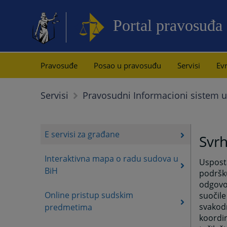
Portal pravosuđa
Pravosuđe
Posao u pravosuđu
Servisi
Evr
Servisi
Pravosudni Informacioni sistem u
E servisi za građane
Svrh
Interaktivna mapa o radu sudova u
Uspost
BiH
podršk
odgovor
Online pristup sudskim
suočile
svakodn
predmetima
koordin