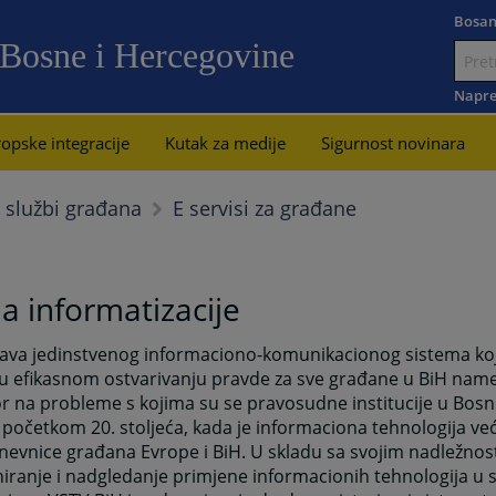
Bosan
 Bosne i Hercegovine
Idi
na
Napre
sadržaj
opske integracije
Kutak za medije
Sigurnost novinara
E servisi za građane
 službi građana
a informatizacije
ava jedinstvenog informaciono-komunikacionog sistema koj
u efikasnom ostvarivanju pravde za sve građane u BiH name
 na probleme s kojima su se pravosudne institucije u Bosni
 početkom 20. stoljeća, kada je informaciona tehnologija ve
evnice građana Evrope i BiH. U skladu sa svojim nadležnos
iranje i nadgledanje primjene informacionih tehnologija u 